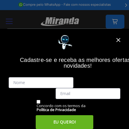
Compre pelo WhatsApp - Fale com nossos especialistas
Home
Impressão
Cartucho Inkjet Original
Cartucho Hp 3ym78ab Nº 
Cadastre-se e receba as melhores oferta
novidades!
(0)
Cartucho HP 3YM78AB nº 667 color
Código: 44580
Vendido e Entregue por:
Miranda
Concordo com os termos da
Política de Privacidade
EU QUERO!