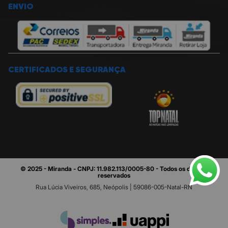
ENVIO
CERTIFICADOS E SEGURANÇA
© 2025 - Miranda - CNPJ: 11.982.113/0005-80 - Todos os direitos
reservados
Rua Lúcia Viveiros, 685, Neópolis | 59086-005-Natal-RN