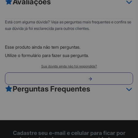
Avaliações
- Compatibilidade: Deskjet Ink Advantage 2376; Deskjet Ink
Advantage 2776; Deskjet Ink Advantage 6476
0
5
Está com alguma dúvida? Veja as perguntas mais frequentes e confira se
0
4
sua dúvida já foi esclarecida para outros clientes.
0
3
0
2
Esse produto ainda não tem perguntas.
0
1
Utilize o formulário para fazer sua pergunta.
Classificação do produto:
Sua dúvida ainda não foi respondida?
0
Envie sua pergunta
0 avaliações
Perguntas Frequentes
Fazer avaliação
Cadastre seu e-mail e celular para ficar por