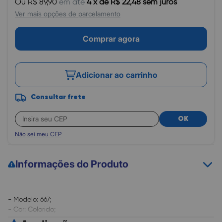
Ou R$ 89,90
em até
4 x de R$ 22,48 sem juros
Ver mais opções de parcelamento
Comprar agora
Adicionar ao carrinho
Consultar frete
OK
Não sei meu CEP
Informações do Produto
- Modelo: 667;
- Cor: Colorido;
- Rendimento médio: 100 páginas.