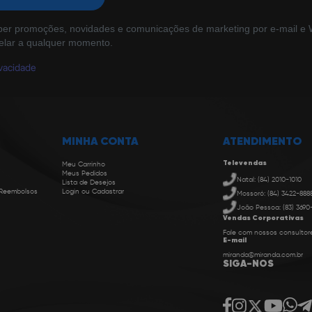
ber promoções, novidades e comunicações de marketing por e-mail e W
elar a qualquer momento.
ivacidade
MINHA CONTA
ATENDIMENTO
Televendas
Meu Carrinho
Meus Pedidos
Natal: (84) 2010-1010
Lista de Desejos
 Reembolsos
Login ou Cadastrar
Mossoró: (84) 3422-888
João Pessoa: (83) 3690
Vendas Corporativas
Fale com nossos consultor
E-mail
miranda@miranda.com.br
SIGA-NOS