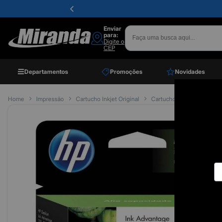
Enviar
para:
Digite o
CEP
Departamentos
Promoções
Novidades
Home
Impressão
Cartucho Inkjet Original
Cartucho Hp F6v30ab Nº 6