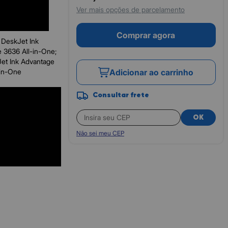
Ver mais opções de parcelamento
Comprar agora
 DeskJet Ink
 3636 All-in-One;
et Ink Advantage
-in-One
Adicionar ao carrinho
Consultar frete
OK
Não sei meu CEP