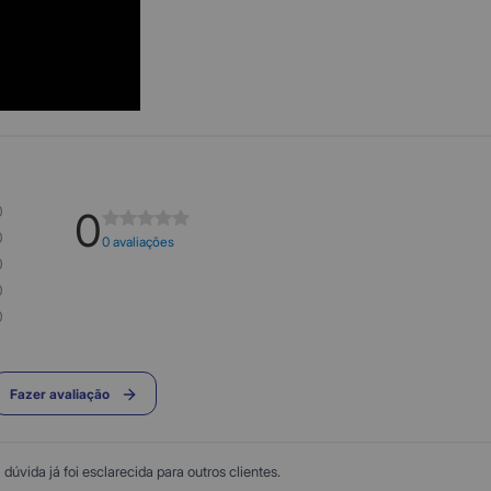
0
0
0
0 avaliações
0
0
0
Fazer avaliação
úvida já foi esclarecida para outros clientes.