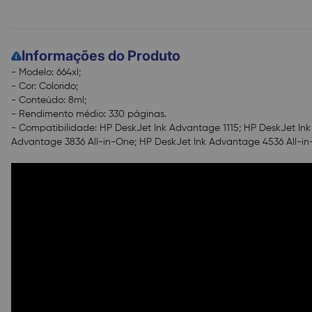
Informações do Produto
- Modelo: 664xl;
- Cor: Colorido;
- Conteúdo: 8ml;
- Rendimento médio: 330 páginas.
- Compatibilidade: HP DeskJet Ink Advantage 1115; HP DeskJet Ink
Advantage 3836 All-in-One; HP DeskJet Ink Advantage 4536 All-in