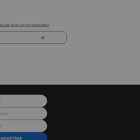
dúvida ainda não foi respondida?
nvie sua pergunta
CADASTRAR