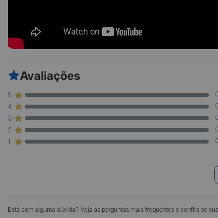
Avaliações
5
4
3
2
1
Está com alguma dúvida? Veja as perguntas mais frequentes e confira se sua d