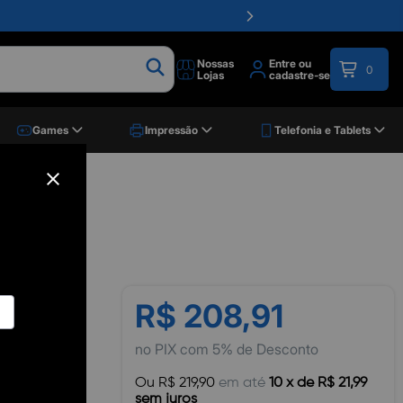
Nossas
Entre ou
0
Lojas
cadastre-se
Games
Impressão
Telefonia e Tablets
8ml
R$ 208,91
no PIX com 5% de Desconto
Ou R$ 219,90
em até
10 x de R$ 21,99
sem juros