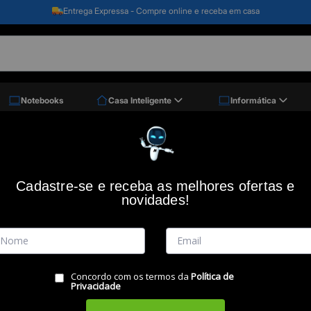
Clique e retire - Retire seu pedido em até 2 horas
Notebooks
Casa Inteligente
Informática
64xl Color 8ml
Cartucho HP F6V30AB nº 664XL Color 
Cadastre-se e receba as melhores ofertas e
novidades!
Código: 35253
(0)
Vendido e Entregue por:
Miranda
Concordo com os termos da
Política de
RESUMO DO PRODUTO
Privacidade