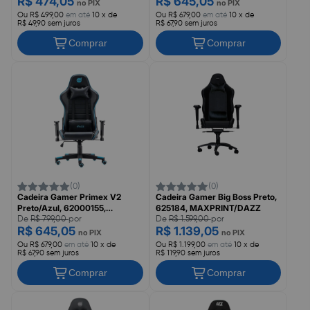
R$ 474,05
R$ 645,05
no PIX
no PIX
Ou R$ 499,00
em até
10 x de
Ou R$ 679,00
em até
10 x de
R$ 49,90 sem juros
R$ 67,90 sem juros
Comprar
Comprar
(0)
(0)
Cadeira Gamer Primex V2
Cadeira Gamer Big Boss Preto,
Preto/Azul, 62000155,
625184, MAXPRINT/DAZZ
MAXPRINT/DAZZ
De
R$ 799,00
por
De
R$ 1.599,00
por
R$ 645,05
R$ 1.139,05
no PIX
no PIX
Ou R$ 679,00
em até
10 x de
Ou R$ 1.199,00
em até
10 x de
R$ 67,90 sem juros
R$ 119,90 sem juros
Comprar
Comprar