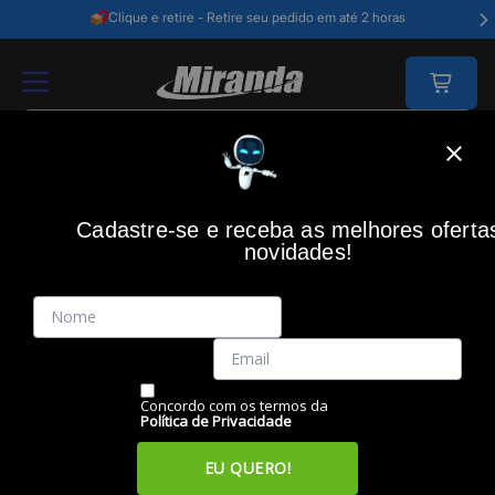
Clique e retire - Retire seu pedido em até 2 horas
Home
Games
Acessorios Gamer
Cadeira Gamer
Cadastre-se e receba as melhores oferta
CADEIRA GAMER
novidades!
Filtros
Itens
Ordenar por
Concordo com os termos da
Política de Privacidade
EU QUERO!