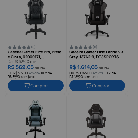
(0)
(0)
Cadeira Gamer Elite Pro, Preto
Cadeira Gamer Elise Fabric V3
e Cinza, 62000171,
Grey, 13762-9, DT3SPORTS
MAXPRINT/DAZZ
De
R$ 699,00
por
R$ 569,05
R$ 1.614,05
no PIX
no PIX
Ou R$ 599,00
em até
10 x de
Ou R$ 1.699,00
em até
10 x de
R$ 59,90 sem juros
R$ 169,90 sem juros
Comprar
Comprar