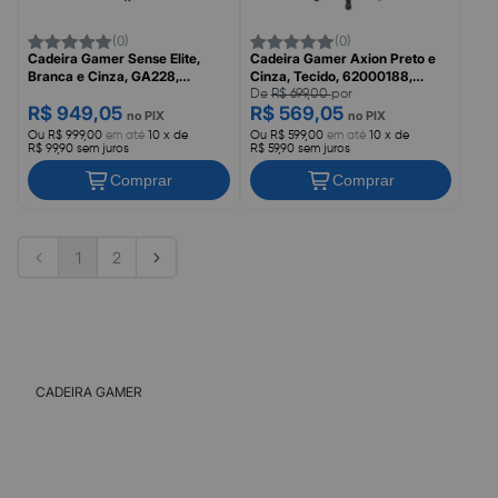
(0)
(0)
Cadeira Gamer Sense Elite,
Cadeira Gamer Axion Preto e
Branca e Cinza, GA228,
Cinza, Tecido, 62000188,
WARRIOR
MAXPRINT/DAZZ
De
R$ 699,00
por
R$ 949,05
R$ 569,05
no PIX
no PIX
Ou R$ 999,00
em até
10 x de
Ou R$ 599,00
em até
10 x de
R$ 99,90 sem juros
R$ 59,90 sem juros
Comprar
Comprar
1
2
CADEIRA GAMER