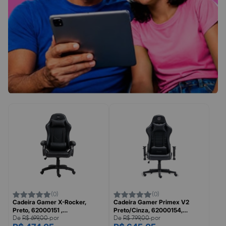
(0)
(0)
Cadeira Gamer X-Rocker,
Cadeira Gamer Primex V2
Preto, 62000151 ,
Preto/Cinza, 62000154,
MAXPRINT/DAZZ
MAXPRINT/DAZZ
De
R$ 699,00
por
De
R$ 799,00
por