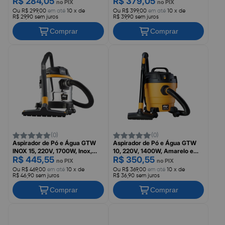
R$ 284,05
R$ 379,05
no PIX
no PIX
Ou R$ 299,00
em até
10 x de
Ou R$ 399,00
em até
10 x de
R$ 29,90 sem juros
R$ 39,90 sem juros
Comprar
Comprar
(0)
(0)
Aspirador de Pó e Água GTW
Aspirador de Pó e Água GTW
INOX 15, 220V, 1700W, Inox,
10, 220V, 1400W, Amarelo e
R$ 445,55
R$ 350,55
Preto e Amarelo, WAP
Preto, WAP
no PIX
no PIX
Ou R$ 469,00
em até
10 x de
Ou R$ 369,00
em até
10 x de
R$ 46,90 sem juros
R$ 36,90 sem juros
Comprar
Comprar