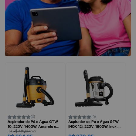
(0)
(0)
Aspirador de Pó e Água GTW
Aspirador de Pó e Água GTW
10, 220V, 1400W, Amarelo e
INOX 12i, 220V, 1600W, Inox,
Preto, WAP
Preto e Amarelo, WAP
De
R$ 335,00
por