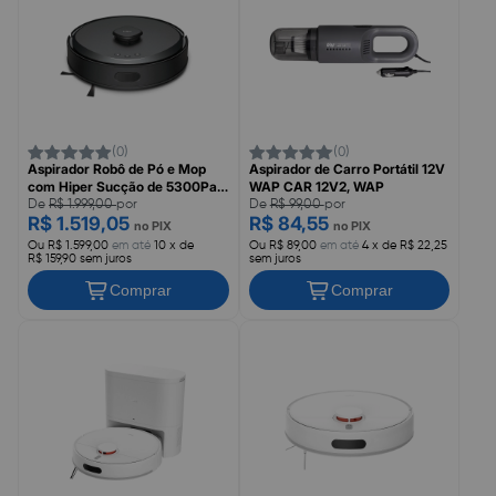
(0)
(0)
Aspirador Robô de Pó e Mop
Aspirador de Carro Portátil 12V
com Hiper Sucção de 5300Pa e
WAP CAR 12V2, WAP
Navegação Dupla LiDAR+IMU
De
R$ 1.999,00
por
De
R$ 99,00
por
R$ 1.519,05
R$ 84,55
TAPO RV30 Max, TP-LINK
no PIX
no PIX
Ou R$ 1.599,00
em até
10 x de
Ou R$ 89,00
em até
4 x de R$ 22,25
R$ 159,90 sem juros
sem juros
Comprar
Comprar