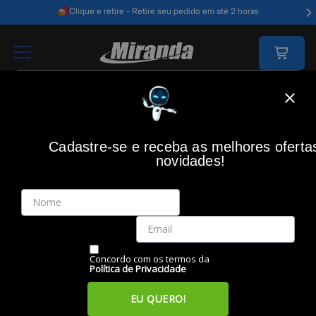
Clique e retire - Retire seu pedido em até 2 horas
Home
Eletroportáteis
Aspiradores
Cadastre-se e receba as melhores oferta
ASPIRADORES
novidades!
Filtros
Itens
Ordenar por
Concordo com os termos da
Política de Privacidade
EU QUERO!