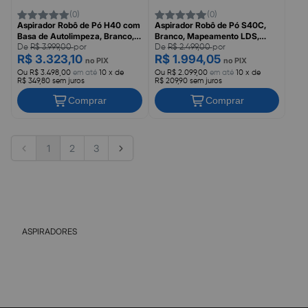
(0)
(0)
Aspirador Robô de Pó H40 com
Aspirador Robô de Pó S40C,
Basa de Autolimpeza, Branco,
Branco, Mapeamento LDS,
Mapeamento LDS, XIAOMI
Bivolt, XIAOMI
De
R$ 3.999,00
por
De
R$ 2.499,00
por
R$ 3.323,10
R$ 1.994,05
no PIX
no PIX
Ou R$ 3.498,00
em até
10 x de
Ou R$ 2.099,00
em até
10 x de
R$ 349,80 sem juros
R$ 209,90 sem juros
Comprar
Comprar
1
2
3
ASPIRADORES