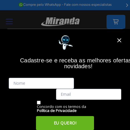
Compre pelo WhatsApp - Fale com nossos especialistas
Home
Acessórios Informática
Acessórios
Fones De Ouvido
Fone
Cadastre-se e receba as melhores oferta
novidades!
(0)
Fone Intra Bluetooth Endurance Race 2, Azul,
JBLENDURACE2BLUBR, HARMAN JBL
Código: 49521
Vendido e Entregue por:
Miranda
Concordo com os termos da
Política de Privacidade
EU QUERO!