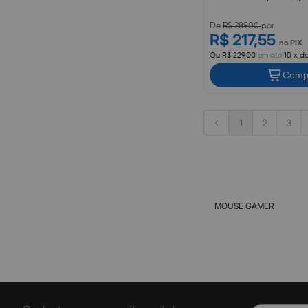
De
R$ 289,00
por
R$ 217,55
no PIX
Ou R$ 229,00
em até
10 x d
Comp
1
2
3
MOUSE GAMER