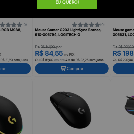
EU QUERO!
(0)
(0)
e RGB M988,
Mouse Gamer G203 LightSync Branco,
Mouse game
910-005794, LOGITECH G
005631, LO
De
R$ 149,90
por
De
R$ 299,0
R$ 84,55
R$ 19
X
no PIX
 R$ 21,90 sem juros
Ou R$ 89,00
em até
4 x de R$ 22,25 sem juros
Ou R$ 209,00
rar
Comprar