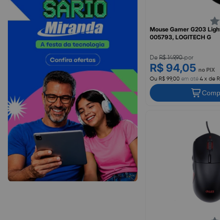
Mouse Gamer G203 Light
005793, LOGITECH G
De
R$ 149,90
por
R$ 94,05
no PIX
Ou R$ 99,00
em até
4 x de R
Comp