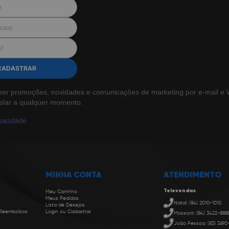
CADASTRAR
ber promoções, novidades e comunicações de marketing por e-mail e W
elar a qualquer momento.
ivacidade
MINHA CONTA
ATENDIMENTO
Televendas
Meu Carrinho
Meus Pedidos
Natal: (84) 2010-1010
Lista de Desejos
 Reembolsos
Login ou Cadastrar
Mossoró: (84) 3422-888
João Pessoa: (83) 3690