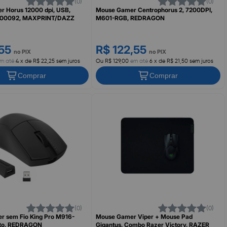
(0)
(0)
 Horus 12000 dpi, USB,
Mouse Gamer Centrophorus 2, 7200DPI,
000092, MAXPRINT/DAZZ
M601-RGB, REDRAGON
,55
R$ 122,55
no PIX
no PIX
m até
4 x de R$ 22,25 sem juros
Ou R$ 129,00
em até
6 x de R$ 21,50 sem juros
Comprar
Comprar
(0)
(0)
 sem Fio King Pro M916-
Mouse Gamer Viper + Mouse Pad
eto, REDRAGON
Gigantus, Combo Razer Victory, RAZER