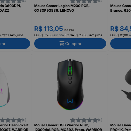
(0)
(0)
is 3600DPI,
Mouse Gamer Legion M200 RGB,
Mouse Gamer
/DAZZ
GX30P93886, LENOVO
Branco, 62
R$ 113,05
R$ 84
no PIX
$ 39,90 sem juros
Ou R$ 119,00
em até
5 x de R$ 23,80 sem juros
Ou R$ 89,00
e
rar
Comprar
(0)
(0)
rior Dash Pixart
Mouse Gamer USB Warrior Rush,
Mouse Gamer
 MO397, WARRIOR
12000dpi, RGB, MO392, Preto, WARRIOR
PRO-1K, Pr