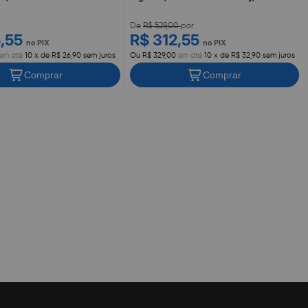
De
R$ 529,00
por
5,55
R$ 312,55
no PIX
no PIX
em até
10 x de R$ 26,90 sem juros
Ou R$ 329,00
em até
10 x de R$ 32,90 sem juros
Comprar
Comprar