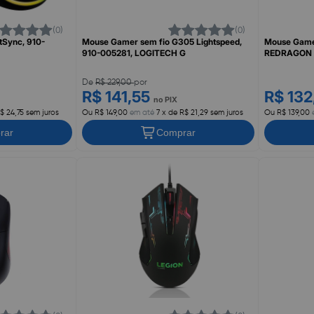
(0)
(0)
Sync, 910-
Mouse Gamer sem fio G305 Lightspeed,
Mouse Gamer
910-005281, LOGITECH G
REDRAGON
De
R$ 229,00
por
R$ 141,55
R$ 13
no PIX
$ 24,75 sem juros
Ou R$ 149,00
em até
7 x de R$ 21,29 sem juros
Ou R$ 139,00
rar
Comprar