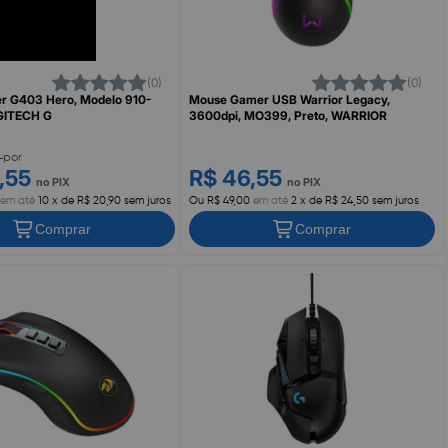
(0)
(0)
r G403 Hero, Modelo 910-
Mouse Gamer USB Warrior Legacy,
GITECH G
3600dpi, MO399, Preto, WARRIOR
0
por
8,55
R$ 46,55
no PIX
no PIX
em até
10 x de R$ 20,90 sem juros
Ou R$ 49,00
em até
2 x de R$ 24,50 sem juros
Comprar
Comprar