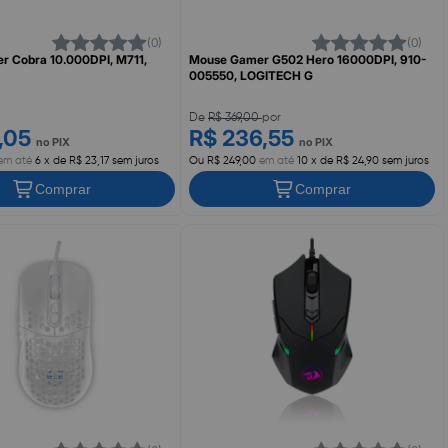
(0)
(0)
 Cobra 10.000DPI, M711,
Mouse Gamer G502 Hero 16000DPI, 910-
005550, LOGITECH G
De
R$ 369,00
por
2,05
R$ 236,55
no PIX
no PIX
em até
6 x de R$ 23,17 sem juros
Ou R$ 249,00
em até
10 x de R$ 24,90 sem juros
Comprar
Comprar