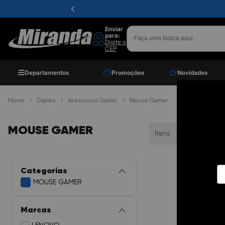
Enviar
para:
Digite o
CEP
Departamentos
Promoções
Novidades
Home
Games
Acessorios Gamer
Mouse Gamer
MOUSE GAMER
Itens
Ordenar
Categorias
MOUSE GAMER
Marcas