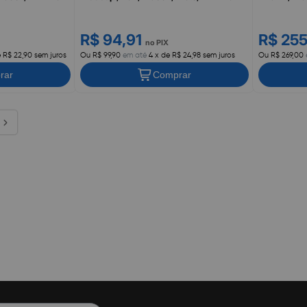
R$ 94,91
R$ 25
no PIX
e R$ 22,90 sem juros
Ou R$ 99,90
em até
4 x de R$ 24,98 sem juros
Ou R$ 269,00
rar
Comprar