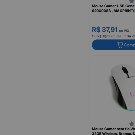
Mouse Gamer USB Genes
62000083 , MAXPRINT
R$ 37,91
no PIX
Ou R$ 39,90
em até
1 x de R
Comp
Mouse Gamer sem fio War
3335 Wireless, Branco,