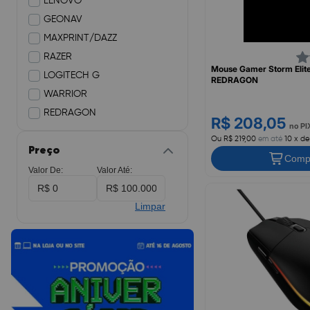
LENOVO
GEONAV
MAXPRINT/DAZZ
RAZER
Mouse Gamer Storm Elit
LOGITECH G
REDRAGON
WARRIOR
REDRAGON
R$ 208,05
no PI
Ou R$ 219,00
em até
10 x de
Preço
Comp
Valor De:
Valor Até:
Limpar