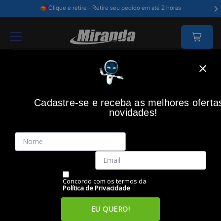
Clique e retire - Retire seu pedido em até 2 horas
Home
Impressão
Impressora 3d
Cadastre-se e receba as melhores oferta
IMPRESSORA 3D
novidades!
Filtros
Itens
Ordenar por
Concordo com os termos da
Política de Privacidade
EU QUERO!