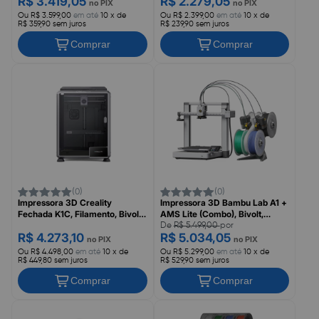
R$ 3.419,05
R$ 2.279,05
no PIX
no PIX
Ou R$ 3.599,00
em até
10 x de
Ou R$ 2.399,00
em até
10 x de
R$ 359,90 sem juros
R$ 239,90 sem juros
Comprar
Comprar
(0)
(0)
Impressora 3D Creality
Impressora 3D Bambu Lab A1 +
Fechada K1C, Filamento, Bivolt,
AMS Lite (Combo), Bivolt,
1000W
PF002-A+SA005-BRA2
De
R$ 5.499,00
por
R$ 4.273,10
R$ 5.034,05
no PIX
no PIX
Ou R$ 4.498,00
em até
10 x de
Ou R$ 5.299,00
em até
10 x de
R$ 449,80 sem juros
R$ 529,90 sem juros
Comprar
Comprar