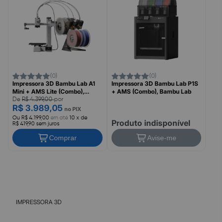
(0)
(0)
Impressora 3D Bambu Lab A1
Impressora 3D Bambu Lab P1S
Mini + AMS Lite (Combo),
+ AMS (Combo), Bambu Lab
Bivolt, PF002-A+SA005-BRA
De
R$ 4.399,00
por
R$ 3.989,05
no PIX
Ou R$ 4.199,00
em até
10 x de
Produto indisponível
R$ 419,90 sem juros
Comprar
Avise-me
IMPRESSORA 3D