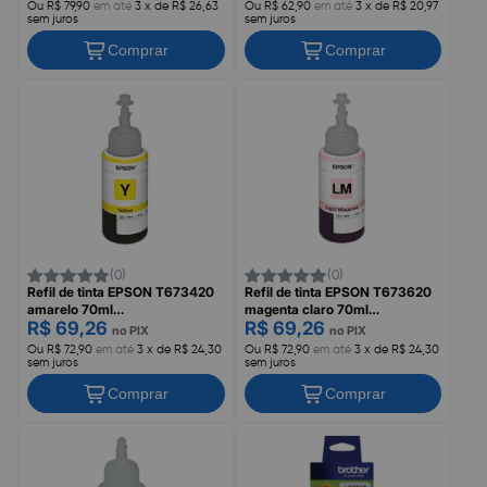
Ou R$ 79,90
em até
3 x de R$ 26,63
Ou R$ 62,90
em até
3 x de R$ 20,97
sem juros
sem juros
Comprar
Comprar
(0)
(0)
Refil de tinta EPSON T673420
Refil de tinta EPSON T673620
amarelo 70ml
magenta claro 70ml
R$ 69,26
R$ 69,26
L800/L805/L1800
L800/L805/L1800
no PIX
no PIX
Ou R$ 72,90
em até
3 x de R$ 24,30
Ou R$ 72,90
em até
3 x de R$ 24,30
sem juros
sem juros
Comprar
Comprar