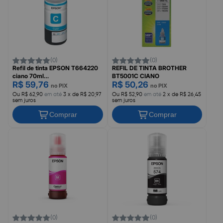
(0)
(0)
Refil de tinta EPSON T664220
REFIL DE TINTA BROTHER
ciano 70ml
BT5001C CIANO
R$ 59,76
R$ 50,26
L120/L200/L375/L395
no PIX
no PIX
Ou R$ 62,90
em até
3 x de R$ 20,97
Ou R$ 52,90
em até
2 x de R$ 26,45
sem juros
sem juros
Comprar
Comprar
(0)
(0)