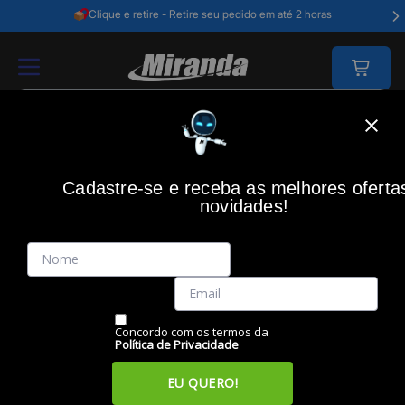
Clique e retire - Retire seu pedido em até 2 horas
Home
Impressão
Refil De Tinta
Cadastre-se e receba as melhores oferta
REFIL DE TINTA
novidades!
Filtros
Itens
Ordenar por
Concordo com os termos da
Política de Privacidade
EU QUERO!