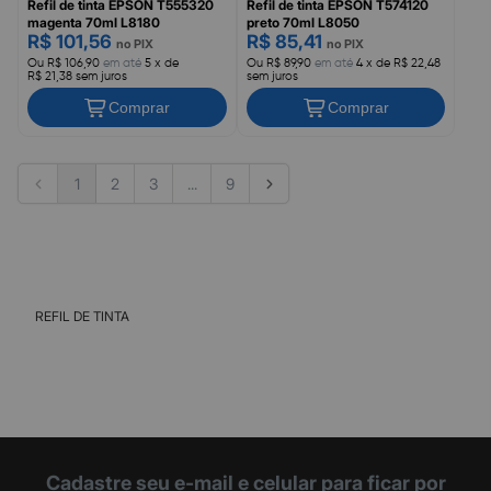
Refil de tinta EPSON T555320
Refil de tinta EPSON T574120
magenta 70ml L8180
preto 70ml L8050
R$ 101,56
R$ 85,41
no PIX
no PIX
Ou R$ 106,90
em até
5 x de
Ou R$ 89,90
em até
4 x de R$ 22,48
R$ 21,38 sem juros
sem juros
Comprar
Comprar
1
2
3
...
9
REFIL DE TINTA
Cadastre seu e-mail e celular para ficar por