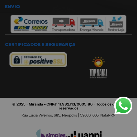
ENVIO
CERTIFICADOS E SEGURANÇA
© 2025 - Miranda - CNPJ: 11.982.113/0005-80 - Todos os direitos
reservados
Rua Lúcia Viveiros, 685, Neópolis | 59086-005-Natal-RN