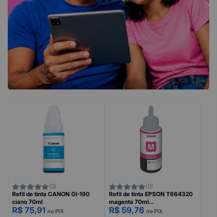
(0)
(0)
Refil de tinta CANON GI-190
Refil de tinta EPSON T664320
ciano 70ml
magenta 70ml
R$ 75,91
R$ 59,76
L120/L200/L375/L395
no PIX
no PIX