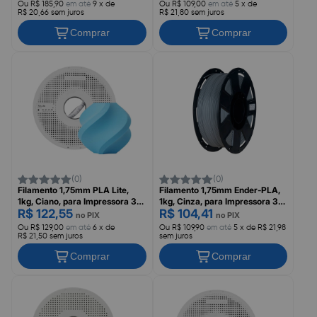
BAMBU LAB
Ou R$ 185,90
em até
9 x de
Ou R$ 109,00
em até
5 x de
R$ 20,66 sem juros
R$ 21,80 sem juros
Comprar
Comprar
(0)
(0)
Filamento 1,75mm PLA Lite,
Filamento 1,75mm Ender-PLA,
1kg, Ciano, para Impressora 3D,
1kg, Cinza, para Impressora 3D,
R$ 122,55
R$ 104,41
Com Carretel Reutilizável,
3301010122, CREALITY
no PIX
no PIX
BAMBU LAB
Ou R$ 129,00
em até
6 x de
Ou R$ 109,90
em até
5 x de R$ 21,98
R$ 21,50 sem juros
sem juros
Comprar
Comprar