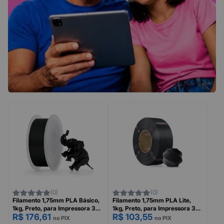
(0)
(0)
Filamento 1,75mm PLA Básico,
Filamento 1,75mm PLA Lite,
1kg, Preto, para Impressora 3D,
1kg, Preto, para Impressora 3D,
R$ 176,61
R$ 103,55
Com Carretel Reutilizável,
Sem Carretel, BAMBU LAB
no PIX
no PIX