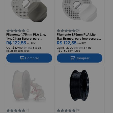
(0)
(0)
Filamento 1,75mm PLA Lite,
Filamento 1,75mm PLA Lite,
1kg, Cinza Escuro, para
1kg, Branco, para Impressora
R$ 122,55
R$ 122,55
Impressora 3D, Com Carretel
3D, Com Carretel Reutilizável,
no PIX
no PIX
Reutilizável, BAMBU LAB
BAMBU LAB
Ou R$ 129,00
em até
6 x de
Ou R$ 129,00
em até
6 x de
R$ 21,50 sem juros
R$ 21,50 sem juros
Comprar
Comprar
(0)
(0)