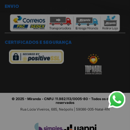
ENVIO
CERTIFICADOS E SEGURANÇA
© 2025 - Miranda - CNPJ: 11.982.113/0005-80 - Todos os direitos
reservados
Rua Lúcia Viveiros, 685, Neópolis | 59086-005-Natal-RN