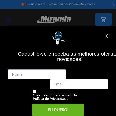
Clique e retire - Retire seu pedido em até 2 horas
Home
Impressão
Suprimento De Impressão 3d
Cadastre-se e receba as melhores oferta
SUPRIMENTO DE IMPRESSÃO 3D
novidades!
Filtros
Itens
Ordenar por
Concordo com os termos da
Política de Privacidade
EU QUERO!