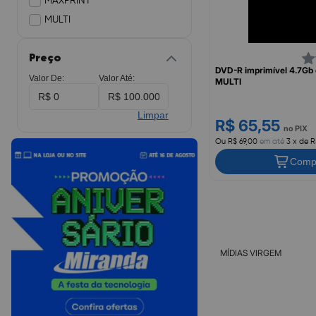
MAXPRINT
MULTI
Preço
DVD-R imprimível 4.7Gb 
Valor De:
Valor Até:
MULTI
Limpar
R$ 65,55
no PIX
Ou R$ 69,00
em até
3 x de R
Comp
MÍDIAS VIRGEM