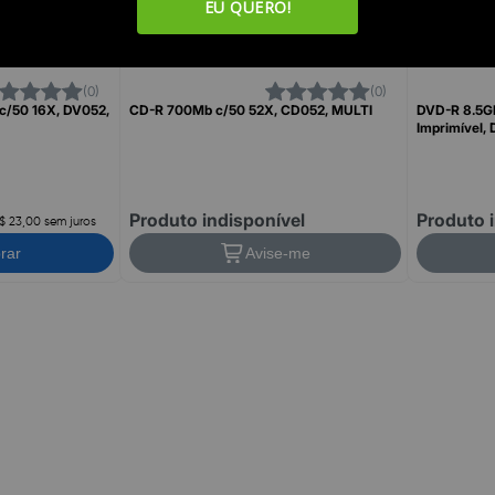
EU QUERO!
(0)
(0)
c/50 16X, DV052,
CD-R 700Mb c/50 52X, CD052, MULTI
DVD-R 8.5Gb
Imprimível,
Produto indisponível
Produto 
$ 23,00 sem juros
rar
Avise-me