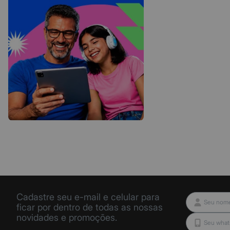
Cadastre seu e-mail e celular para
ficar por dentro de todas as nossas
novidades e promoções.