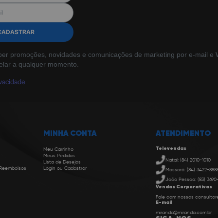
CADASTRAR
ber promoções, novidades e comunicações de marketing por e-mail e W
elar a qualquer momento.
ivacidade
MINHA CONTA
ATENDIMENTO
Televendas
Meu Carrinho
Meus Pedidos
Natal: (84) 2010-1010
Lista de Desejos
 Reembolsos
Login ou Cadastrar
Mossoró: (84) 3422-888
João Pessoa: (83) 3690
Vendas Corporativas
Fale com nossos consultor
E-mail
miranda@miranda.com.br