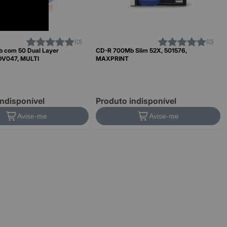
(0)
(0)
 com 50 Dual Layer
CD-R 700Mb Slim 52X, 501576,
 DV047, MULTI
MAXPRINT
indisponível
Produto indisponível
Avise-me
Avise-me