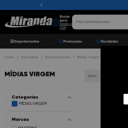
Enviar
para:
Digite o
CEP
Departamentos
Promoções
Novidades
Home
Informática
Armazenamento
Mídias Virgem
MÍDIAS VIRGEM
Itens
Ordenar
Categorias
MÍDIAS VIRGEM
Marcas