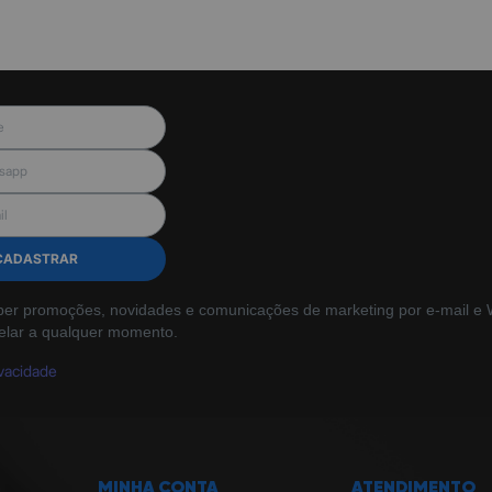
CADASTRAR
ber promoções, novidades e comunicações de marketing por e-mail e W
elar a qualquer momento.
ivacidade
MINHA CONTA
ATENDIMENTO