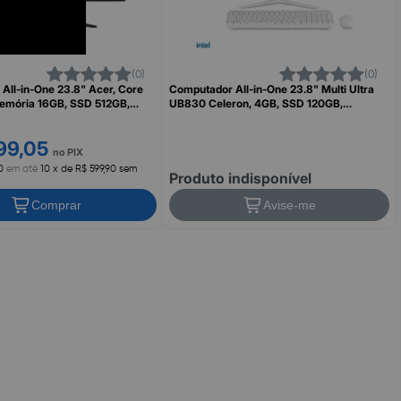
(0)
(0)
All-in-One 23.8" Acer, Core
Computador All-in-One 23.8" Multi Ultra
emória 16GB, SSD 512GB,
UB830 Celeron, 4GB, SSD 120GB,
 Home, C24-2YE13U5UNL-BR11
Windows 11 + Microsoft 365 Personal,
MULTI
99,05
no PIX
0
em até
10 x de R$ 599,90 sem
Produto indisponível
Comprar
Avise-me