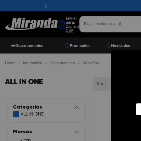
Enviar
para:
Digite o
CEP
Departamentos
Promoções
Novidades
Home
Informática
Computadores
All In One
ALL IN ONE
Itens
Ordenar
Categorias
ALL IN ONE
Marcas