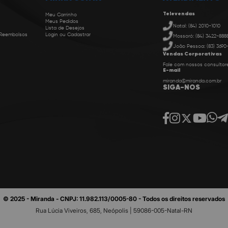
Televendas
Meu Carrinho
Meus Pedidos
Natal: (84) 2010-1010
Lista de Desejos
 Reembolsos
Login ou Cadastrar
Mossoró: (84) 3422-888
João Pessoa: (83) 3690
Vendas Corporativas
Fale com nossos consultor
E-mail
miranda@miranda.com.br
SIGA-NOS
© 2025 - Miranda - CNPJ: 11.982.113/0005-80 - Todos os direitos reservados
Rua Lúcia Viveiros, 685, Neópolis | 59086-005-Natal-RN