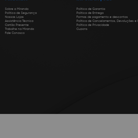
Sobre a Miranda
Política de Garantia
Política de Segurança
Política de Entrega
Nossas Lojas
Formas de pagamento e descontos
Assistência Técnica
Política de Cancelamentos, Devoluções e
Cartão Presente
Política de Privacidade
Trabalhe na Miranda
Cupons
Fale Conosco