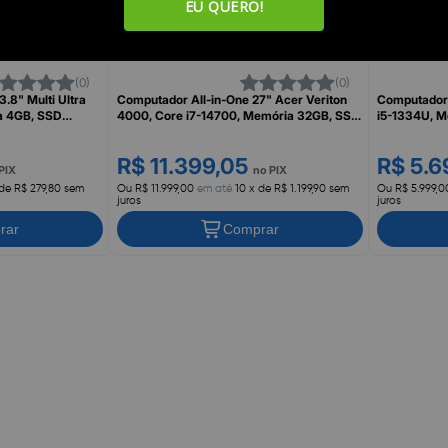
EU QUERO!
(0)
(0)
.8" Multi Ultra
Computador All-in-One 27" Acer Veriton
Computador 
a 4GB, SSD
4000, Core i7-14700, Memória 32GB, SSD
i5-1334U, M
TI
1TB, Windows 11 Professional
Windows 11
R$ 11.399,05
R$ 5.6
PIX
no PIX
 de R$ 279,80 sem
Ou R$ 11.999,00
em até
10 x de R$ 1.199,90 sem
Ou R$ 5.999,0
juros
juros
rar
Comprar