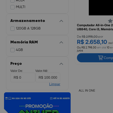
ACER
MULTI
Armazenamento
Computador All-in-One 23
120GB A 128GB
UB840, Core i3, Memóri
120GB, Windows 11, MUL
De
R$ 2.998,00
por
R$ 2.658,10
Memória RAM
no 
Ou R$ 2.798,00
em até
10 x
4GB
juros
Comp
Preço
Valor De:
Valor Até:
Limpar
ALL IN ONE