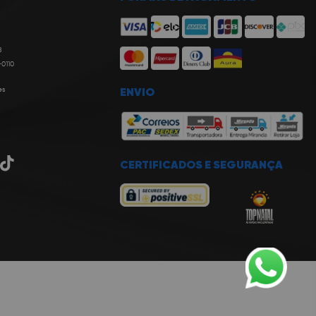
8
-0110
es
ENVIO
CERTIFICADOS E SEGURANÇA