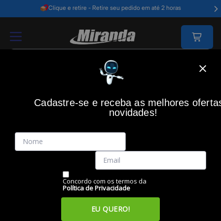
Clique e retire - Retire seu pedido em até 2 horas
Home
Informática
Computadores
Servidores
Cadastre-se e receba as melhores oferta
SERVIDORES
novidades!
Filtros
Itens
Ordenar por
Concordo com os termos da
Política de Privacidade
EU QUERO!