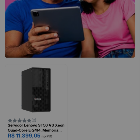
(0)
Servidor Lenovo ST50 V3 Xeon
Quad-Core E-2414, Memória
R$ 11.399,05
16GB, HD 2TB, Sem Sistema -
no PIX