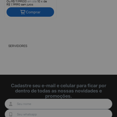
7DF4A00UBR
Ou R$ 11.999,00
em até
10 x de
R$ 1.199,90 sem juros
Comprar
SERVIDORES
Cadastre seu e-mail e celular para ficar por
dentro de todas as nossas novidades e
promoções.