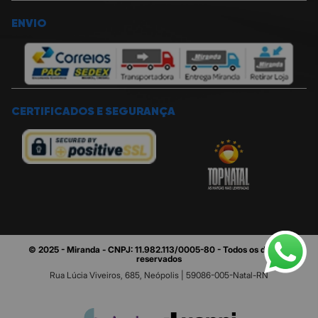
ENVIO
CERTIFICADOS E SEGURANÇA
© 2025 - Miranda - CNPJ: 11.982.113/0005-80 - Todos os direitos
reservados
Rua Lúcia Viveiros, 685, Neópolis | 59086-005-Natal-RN