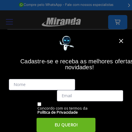
Compre pelo WhatsApp - Fale com nossos especialistas
Home
Impressão
Refil De Tinta
Kit Com 4 Refis De Tinta Epson T66
Cadastre-se e receba as melhores oferta
novidades!
(0)
Kit com 4 Refis de Tinta EPSON T664 Preto e Color, T664520-
4P
Código: 45712
Vendido e Entregue por:
Miranda
Concordo com os termos da
Política de Privacidade
EU QUERO!