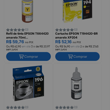
(0)
(0)
Refil de tinta EPSON T664420
Cartucho EPSON T194420-BR
amarelo 70ml
amarelo XP204
R$ 59,76
R$ 52,16
L120/L200/L375/L395
no PIX
no PIX
Ou R$ 62,90
em até
3 x de R$ 20,97
Ou R$ 54,90
em até
2 x de R$ 27,45
sem juros
sem juros
Comprar
Comprar
(0)
(0)