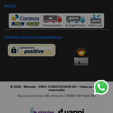
ENVIO
CERTIFICADOS E SEGURANÇA
© 2025 - Miranda - CNPJ: 11.982.113/0005-80 - Todos os direitos
reservados
Rua Lúcia Viveiros, 685, Neópolis | 59086-005-Natal-RN