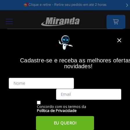
Clique e retire - Retire seu pedido em até 2 horas
Home
Epson
Cadastre-se e receba as melhores oferta
EPSON
novidades!
Filtros
Itens
Ordenar por
Concordo com os termos da
Política de Privacidade
EU QUERO!