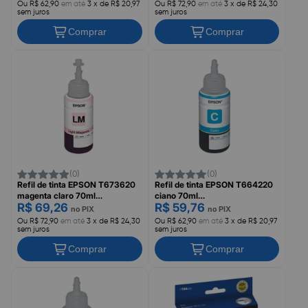
Ou R$ 62,90
em até
3 x de R$ 20,97
Ou R$ 72,90
em até
3 x de R$ 24,30
sem juros
sem juros
Comprar
Comprar
(0)
(0)
Refil de tinta EPSON T673620
Refil de tinta EPSON T664220
magenta claro 70ml
ciano 70ml
R$ 69,26
R$ 59,76
L800/L805/L1800
L120/L200/L375/L395
no PIX
no PIX
Ou R$ 72,90
em até
3 x de R$ 24,30
Ou R$ 62,90
em até
3 x de R$ 20,97
sem juros
sem juros
Comprar
Comprar