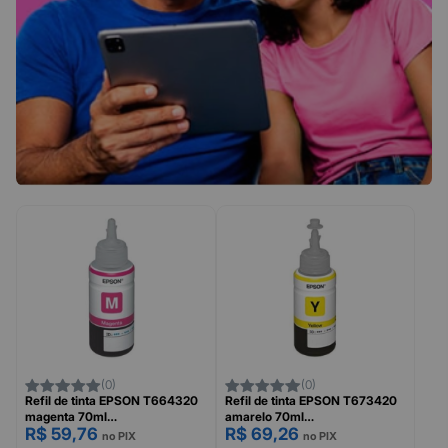
(0)
(0)
Refil de tinta EPSON T664320
Refil de tinta EPSON T673420
magenta 70ml
amarelo 70ml
R$ 59,76
R$ 69,26
L120/L200/L375/L395
L800/L805/L1800
no PIX
no PIX