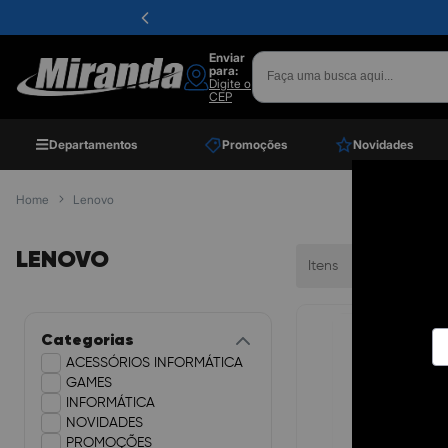
Enviar
para:
Digite o
CEP
Departamentos
Promoções
Novidades
Home
Lenovo
LENOVO
Itens
Ordenar
Categorias
ACESSÓRIOS INFORMÁTICA
GAMES
INFORMÁTICA
NOVIDADES
PROMOÇÕES