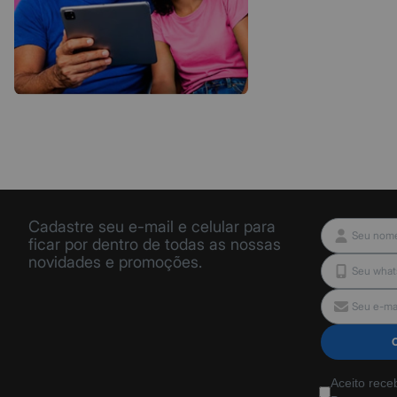
Cadastre seu e-mail e celular para
ficar por dentro de todas as nossas
novidades e promoções.
Aceito rece