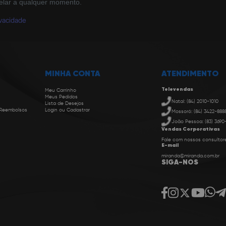
elar a qualquer momento.
ivacidade
MINHA CONTA
ATENDIMENTO
Televendas
Meu Carrinho
Meus Pedidos
Natal: (84) 2010-1010
Lista de Desejos
 Reembolsos
Login ou Cadastrar
Mossoró: (84) 3422-888
João Pessoa: (83) 3690
Vendas Corporativas
Fale com nossos consultor
E-mail
miranda@miranda.com.br
SIGA-NOS