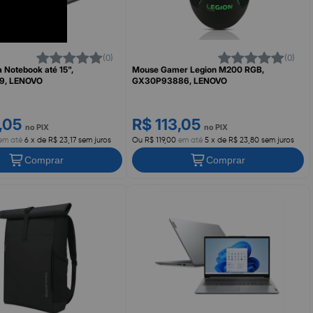
(0)
(0)
 Notebook até 15",
Mouse Gamer Legion M200 RGB,
9, LENOVO
GX30P93886, LENOVO
2,05
R$ 113,05
no PIX
no PIX
em até
6 x de R$ 23,17 sem juros
Ou R$ 119,00
em até
5 x de R$ 23,80 sem juros
Comprar
Comprar