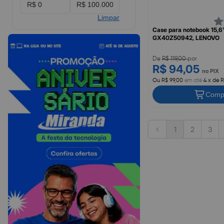
Limpar
Case para notebook 15,6
GX40Z50942, LENOVO
De
R$ 119,00
por
R$ 94,05
no PIX
Ou R$ 99,00
em até
4 x de R
Comp
1
2
3