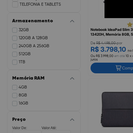
TELEFONIA E TABLETS
Armazenamento
Notebook IdeaPad Slim 3 
32GB
13420H, Memória 8GB, 51
120GB A 128GB
UHD Graphics, Tela 15.3
Windows 11, 83NS0002
De
R$ 4.498,00
por
240GB A 256GB
R$ 3.798,10
no 
512GB
Ou R$ 3.998,00
em até
10 x
juros
1TB
Comp
Memória RAM
4GB
8GB
16GB
Preço
Valor De:
Valor Até: