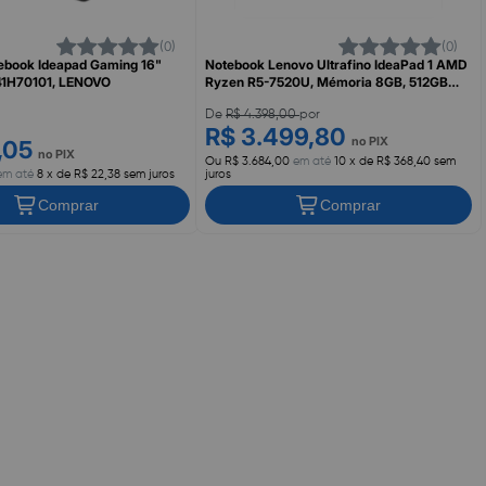
(0)
(0)
ebook Ideapad Gaming 16"
Notebook Lenovo Ultrafino IdeaPad 1 AMD
1H70101, LENOVO
Ryzen R5-7520U, Mémoria 8GB, 512GB
SSD, Windows 11, Tela HD 15.6", Cloud
Grey, 82X5000NBR
De
R$ 4.398,00
por
R$ 3.499,80
no PIX
,05
no PIX
Ou R$ 3.684,00
em até
10 x de R$ 368,40 sem
m até
8 x de R$ 22,38 sem juros
juros
Comprar
Comprar