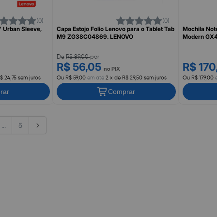
(0)
(0)
" Urban Sleeve,
Capa Estojo Folio Lenovo para o Tablet Tab
Mochila Not
M9 ZG38C04869. LENOVO
Modern GX4
De
R$ 89,00
por
R$ 56,05
R$ 170
no PIX
$ 24,75 sem juros
Ou R$ 59,00
em até
2 x de R$ 29,50 sem juros
Ou R$ 179,00
e
rar
Comprar
...
5