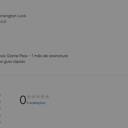
Kensington Lock
 4.0
 Xbox Game Pass - 1 mês de assinatura
e guia rápido
0
0
0
0 avaliações
0
0
0