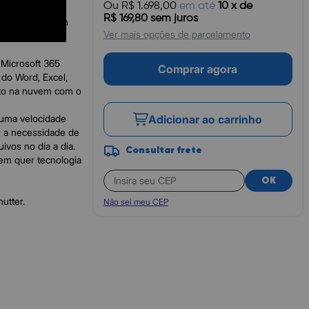
Ou R$ 1.698,00
em até
10 x de
R$ 169,80 sem juros
dade, tudo em um
Ver mais opções de parcelamento
 Microsoft 365
Comprar agora
 do Word, Excel,
to na nuvem com o
uma velocidade
Adicionar ao carrinho
r a necessidade de
ivos no dia a dia.
Consultar frete
em quer tecnologia
OK
utter.
Não sei meu CEP
té 2,80 GHz)
ível até 1TB