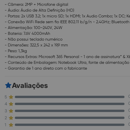
- Câmera: 2MP + Microfone digital
- Áudio: Áudio de Alta Definição (HD)
- Portas: 2x USB 3.2; 1x micro SD; 1x HDMI; 1x Audio Combo; 1x DC; 
- Conexão WiFi Rede sem fio IEEE 802.11 b/g/n - 2.4GHz; Bluetooth
- Alimentação: 100~240V, 24W
- Bateria: 7.6V 4000mAh
- Não possui teclado numérico
- Dimensões: 322,5 x 242 x 19,9 mm
- Peso: 1,3kg
- Recursos Extras: Microsoft 365 Personal - 1 ano de assinatura* &
- Conteúdo de Embalagem: Notebook Ultra, fonte de alimentação 
- Garantia de 1 ano direto com o fabricante
Avaliações
5
4
3
2
1