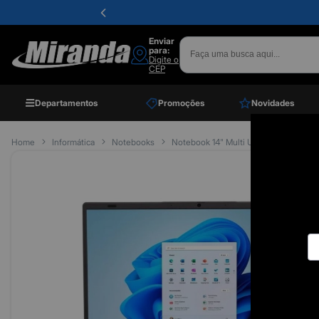
Enviar
para:
Digite o
CEP
Departamentos
Promoções
Novidades
Home
Informática
Notebooks
Notebook 14" Multi Ultra Ub250 Intel