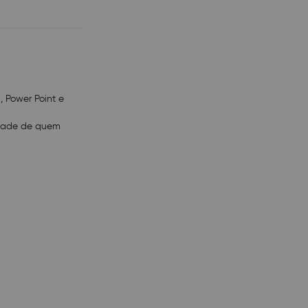
Combo; 1x DC;
 2.4GHz; Bluetooth 4.0
, Power Point e
idade de quem
assinatura* & Xbox
limentação e guia