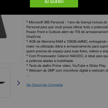
EU QUERO!
Para quem busca tecnologia, acessibilidade e mobili
único Notebook.
* Microsoft 365 Personal - 1 ano de licença inclusa do
Personal para que você possa utilizar todo o potencial
Power Point e Outlook além de 1TB de armazenamen
OneDrive
* 4GB de Memória RAM e 128GB eMMC, entregando 
maior na utilização diária e armazenamento para supri
quem precisa de espaço para suas fotos, vídeos e arqu
* Com Processador Celeron N4020C, é ideal para qu
e potência aliadas à mobilidade.
* Tecla de atalho Prime vídeo, YouTube e Globo Play.
* Webcam de 2MP com microfone digital e webcam sh
Especificações:
- Processador: Intel Celeron N4020C (4M de cache, a
Ver Descrição Completa
Intel UHD Graphics 600
- Sistema Operacional: Windows 11 Home
- Tela: 14" HD (1366 x 768)
- Armazenamento Interno: 128GB Flash (eMMC) expans