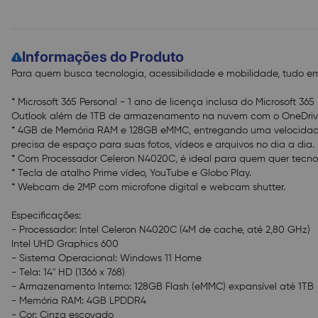
Informações do Produto
Para quem busca tecnologia, acessibilidade e mobilidade, tudo e
* Microsoft 365 Personal - 1 ano de licença inclusa do Microsoft 36
Outlook além de 1TB de armazenamento na nuvem com o OneDri
* 4GB de Memória RAM e 128GB eMMC, entregando uma velocidade 
precisa de espaço para suas fotos, vídeos e arquivos no dia a dia.
* Com Processador Celeron N4020C, é ideal para quem quer tecnol
* Tecla de atalho Prime vídeo, YouTube e Globo Play.
* Webcam de 2MP com microfone digital e webcam shutter.
Especificações:
- Processador: Intel Celeron N4020C (4M de cache, até 2,80 GHz)
Intel UHD Graphics 600
- Sistema Operacional: Windows 11 Home
- Tela: 14" HD (1366 x 768)
- Armazenamento Interno: 128GB Flash (eMMC) expansível até 1TB
- Memória RAM: 4GB LPDDR4
- Cor: Cinza escovado