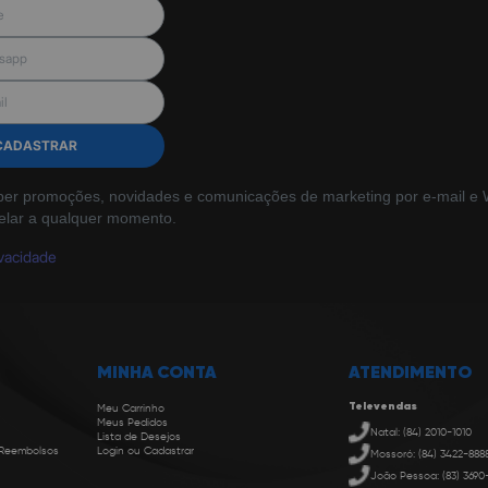
CADASTRAR
ber promoções, novidades e comunicações de marketing por e-mail e W
elar a qualquer momento.
ivacidade
MINHA CONTA
ATENDIMENTO
Televendas
Meu Carrinho
Meus Pedidos
Natal: (84) 2010-1010
Lista de Desejos
 Reembolsos
Login ou Cadastrar
Mossoró: (84) 3422-888
João Pessoa: (83) 3690