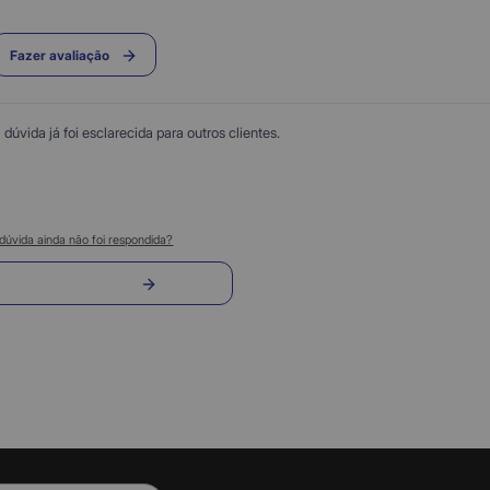
Fazer avaliação
úvida já foi esclarecida para outros clientes.
dúvida ainda não foi respondida?
nvie sua pergunta