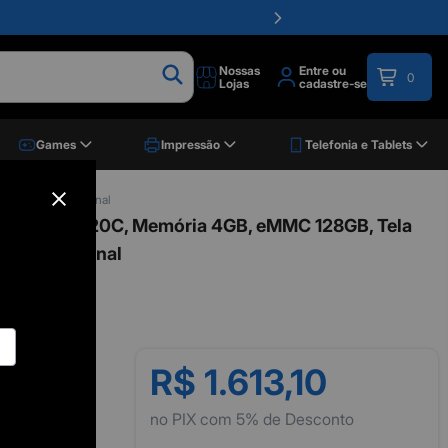
Nossas
Entre ou
0
Lojas
cadastre-se
Games
Impressão
Telefonia e Tablets
crosoft 365 Personal
Celeron N4020C, Memória 4GB, eMMC 128GB, Tela
t 365 Personal
R$ 1.613,10
no PIX com 5% de Desconto