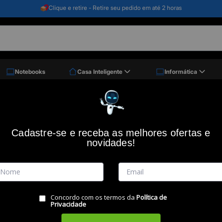
Clique e retire - Retire seu pedido em até 2 horas
Notebooks
Casa Inteligente
Informática
 Celeron N4020c, Memória 4gb, Emmc 128gb, Tela Hd (1366 X 768), Windows 11 + Mi
Notebook 14" Multi Ultra UB250 Intel 
HD (1366 x 768), Windows 11 + Microsof
Cadastre-se e receba as melhores ofertas e
novidades!
Código: 48159
(0)
Vendido e Entregue por:
Miranda
Concordo com os termos da
Política de
Privacidade
RESUMO DO PRODUTO