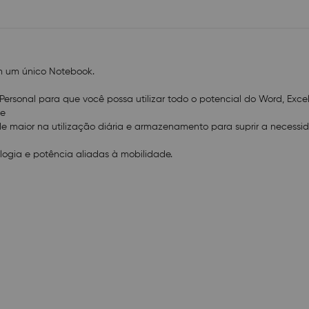
- Memória RAM: 4GB LPDDR4
- Cor: Cinza escovado
- Câmera: 2MP + Microfone digital
- Áudio: Áudio de Alta Definição (HD)
- Portas: 2x USB 3.2; 1x micro SD; 1x HDMI; 1x Audio 
Kensington Lock
m um único Notebook.
- Conexão WiFi Rede sem fio IEEE 802.11 b/g/n -
- Alimentação: 100~240V, 24W
5 Personal para que você possa utilizar todo o potencial do Word, Excel
- Bateria: 7.6V 4000mAh
ve
- Não possui teclado numérico
maior na utilização diária e armazenamento para suprir a necess
- Dimensões: 322,5 x 242 x 19,9 mm
- Peso: 1,3kg
ogia e potência aliadas à mobilidade.
- Recursos Extras: Microsoft 365 Personal - 1 ano de 
Game Pass - 1 mês de assinatura
- Conteúdo de Embalagem: Notebook Ultra, fonte de a
rápido
- Garantia de 1 ano direto com o fabricante