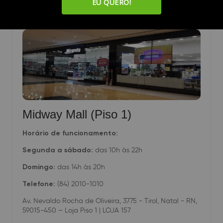
EU QUERO!
LOJAS EM NATAL (RN)
Midway Mall (Piso 1)
Horário de funcionamento:
Segunda a sábado:
das 10h às 22h
Domingo:
das 14h às 20h
Telefone:
(84) 2010-1010
Av. Nevaldo Rocha de Oliveira, 3775 - Tirol, Natal - RN,
59015-450 – Loja Piso 1 | LOJA 157