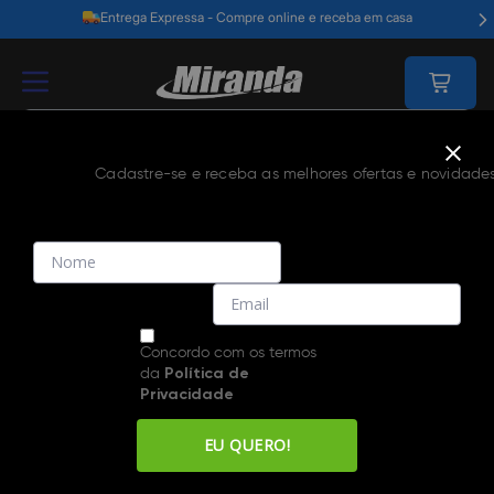
Entrega Expressa - Compre online e receba em casa
Cadastre-se e receba as melhores ofertas e novidades
Home
Política De Segurança
Política de Segurança
Concordo com os termos
da
Política de
Nossa loja, incorpora criptografia, além da detecção de
Privacidade
ameaças e vulnerabilidades para todo o site. Utilizamos
verificação automática diária de malware e vulnerabilidades.
EU QUERO!
Nossos certificados utilizam a ECC, o algoritmo de
criptografia mais poderoso que existe. Eles produzem