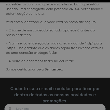
sugestões visuais para que os visitantes saibam que estão
usando uma criptografia com potência 64.000 vezes maior e
autenticação completa.
Veja como identificar que você está no nosso site seguro:
- O ícone de um cadeado fechado aparecerá antes do
nosso endereço;
- A url (link ou endereço da página) irá mudar de "http" para
"https". Isso garante que os dados sejam transmitidos através
de uma conexão criptografada;
- A barra de endereços ficará na cor verde
Somos certificados pela
Symantec
.
Cadastre seu e-mail e celular para ficar por
dentro de todas as nossas novidades e
promoções.