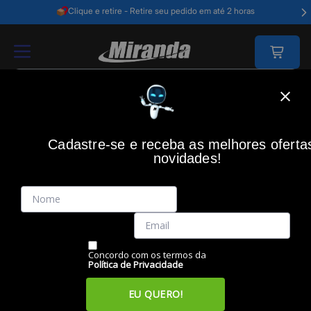
Clique e retire - Retire seu pedido em até 2 horas
Home
Acessórios Informática
Acessórios
Cabos E Adaptadores
Cadastre-se e receba as melhores oferta
MD9
(0)
novidades!
Adaptador 2xP2 Mic + Fone (M) para P3 (F), 8042 , MD9
Código: 50398
Vendido e Entregue por:
Miranda
Concordo com os termos da
Política de Privacidade
EU QUERO!