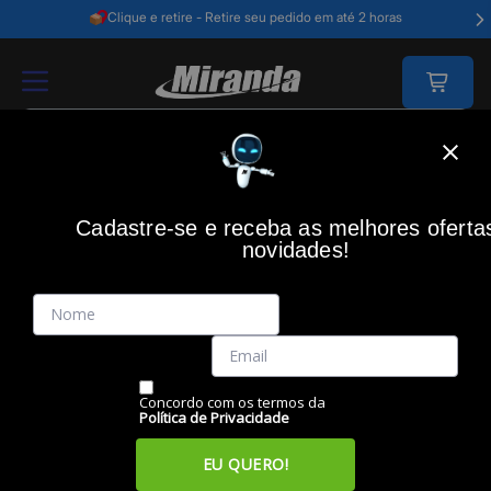
Clique e retire - Retire seu pedido em até 2 horas
Home
Casa Inteligente
Interruptor E Tomadas
Adaptador Tomada Int
Cadastre-se e receba as melhores oferta
GEONAV
(0)
novidades!
Adaptador Tomada Inteligente HITM10A , GEONAV
Código: 49074
Vendido e Entregue por:
Miranda
Concordo com os termos da
Política de Privacidade
EU QUERO!