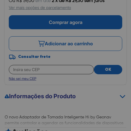
Ou R$ 59,00
em até
2 x de R$ 29,50 sem juros
Ver mais opções de parcelamento
Comprar agora
Adicionar ao carrinho
Consultar frete
OK
Não sei meu CEP
Informações do Produto
O novo Adaptador de Tomada Inteligente Hi by Geonav
permite controlar e agendar as funcionalidades de dispositivos
eletroportáteis remotamente pelo aplicativo ou por comando de