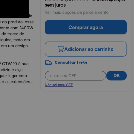
 no dia a dia.
sem juros
itros, tendo
Ver mais opções de parcelamento
il para líquidos de
de do produto, esse
Comprar agora
Potente com 1400W
 de trocar de
íquida, tanto em
o em um design
Adicionar ao carrinho
Consultar frete
AP GTW 10 é sua
dízio e alça
quer lugar com
OK
to e as extensões
Não sei meu CEP
prático porta-
aspirar água é
 o motor e garante
ó WAP GTW 10 é
tempo livre para
iliar na limpeza