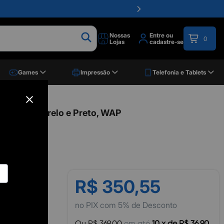
Nossas
Entre ou
0
Lojas
cadastre-se
Games
Impressão
Telefonia e Tablets
1400W, Amarelo e Preto, WAP
R$ 350,55
no PIX com 5% de Desconto
pção para quem
Ou R$ 369,00
em até
10 x de R$ 36,90