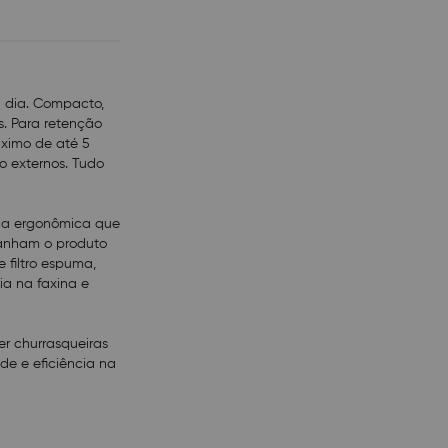
veis, acender
spirador de pó WAP
a garantir mais
dor de Água e Pó
a dia. Compacto,
 de qualidade
os. Para retenção
áximo de até 5
o externos. Tudo
lça ergonômica que
panham o produto
 filtro espuma,
ia na faxina e
er churrasqueiras
de e eficiência na
 7 L