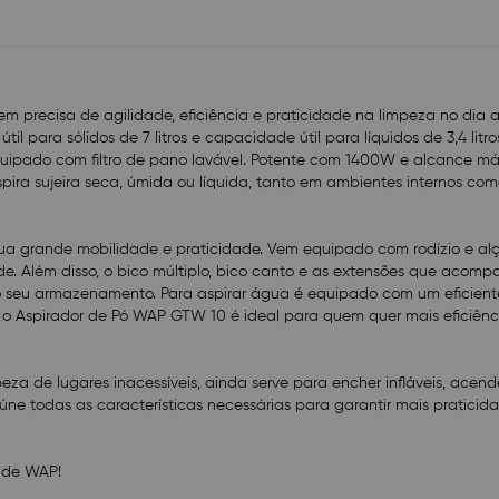
de lugares inacessíveis, ainda serve para encher inflá
churrasqueiras ou soprar folhas. Moderno e ágil, o a
GTW 10 reúne todas as características necessárias par
praticidade e eficiência na limpeza. Conheça o Aspira
WAP GTW 10.
precisa de agilidade, eficiência e praticidade na limpeza no dia 
Um produto com a tecnologia e o já conhecido padrão
til para sólidos de 7 litros e capacidade útil para líquidos de 3,4 litr
WAP!
equipado com filtro de pano lavável. Potente com 1400W e alcance m
ra sujeira seca, úmida ou líquida, tanto em ambientes internos com
Especificações
Cor: Cinza e Preto
Potência elétrica: 1400W
sua grande mobilidade e praticidade. Vem equipado com rodízio e a
Tensão: 220V
de. Além disso, o bico múltiplo, bico canto e as extensões que acom
Frequência: 60 Hz
o seu armazenamento. Para aspirar água é equipado com um eficiente
Níveis de filtragem: 2
 o Aspirador de Pó WAP GTW 10 é ideal para quem quer mais eficiênc
Nível de ruído: 220V - 96 dB(A)
Vácuo: 140 mbar
Motor: Universal
za de lugares inacessíveis, ainda serve para encher infláveis, acend
Volume total do recipiente: 10 L
úne todas as características necessárias para garantir mais praticida
Capacidade útil do recipiente (líquidos/sólidos): 3,4 L /
Tipo de filtro: Espuma; Pano Lavável
Aspira áqua: Sim
ade WAP!
Dimensões cabo elétreico: 2 m