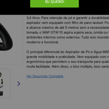
EU QUERO!
precisa de agilidade, eficiência e praticidade na limpeza
Compacto, seu reservatório possui volume total de 10 l
capacidade útil para sólidos de 7 litros e capacidade út
3,4 litros. Para retenção de pó e garantir a durabilida
aspirador vem equipado com filtro de pano lavável. 
e alcance máximo de até 5 metros sem a necessidade
tomada, o WAP GTW 10 aspira sujeira seca, úmida ou l
ambientes internos como externos. Tudo isso reunid
moderno e funcional.
O principal diferencial do Aspirador de Pó e Água W
grande mobilidade e praticidade. Vem equipado com ro
ergonômica que permitem o seu transporte para qual
muita facilidade. Além disso, o bico múltiplo, bico can
que acompanham o produto podem ser guardados em 
acessórios, o que facilita o seu armazenamento. Para 
Ver Descrição Completa
equipado com um eficiente filtro espuma, que protege
o aumento da vida útil do produto, o Aspirador de P
ideal para quem quer mais eficiência na faxina e mais 
curtir com a família.
O WAP GTW 10 possui bocal de sopro que, além de aux