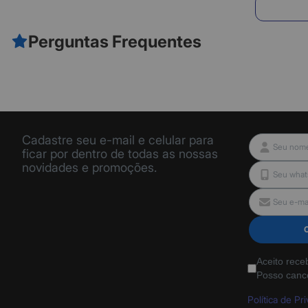
E
Perguntas Frequentes
Cadastre seu e-mail e celular para
ficar por dentro de todas as nossas
novidades e promoções.
Aceito rece
Posso canc
Política de Pr