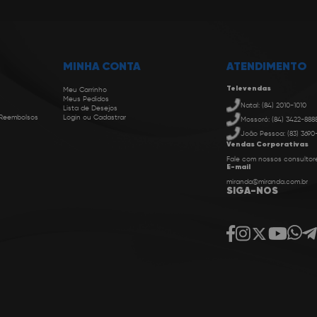
MINHA CONTA
ATENDIMENTO
Televendas
Meu Carrinho
Meus Pedidos
Natal: (84) 2010-1010
Lista de Desejos
 Reembolsos
Login ou Cadastrar
Mossoró: (84) 3422-888
João Pessoa: (83) 3690
Vendas Corporativas
Fale com nossos consultor
E-mail
miranda@miranda.com.br
SIGA-NOS