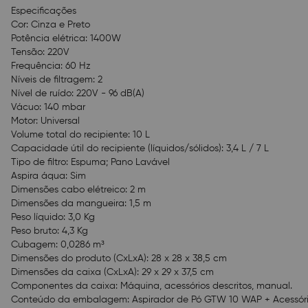
Especificações
Cor: Cinza e Preto
Potência elétrica: 1400W
Tensão: 220V
Frequência: 60 Hz
Níveis de filtragem: 2
Nível de ruído: 220V - 96 dB(A)
Vácuo: 140 mbar
Motor: Universal
Volume total do recipiente: 10 L
Capacidade útil do recipiente (líquidos/sólidos): 3,4 L / 7 L
Tipo de filtro: Espuma; Pano Lavável
Aspira áqua: Sim
Dimensões cabo elétreico: 2 m
Dimensões da mangueira: 1,5 m
Peso líquido: 3,0 Kg
Peso bruto: 4,3 Kg
Cubagem: 0,0286 m³
Dimensões do produto (CxLxA): 28 x 28 x 38,5 cm
Dimensões da caixa (CxLxA): 29 x 29 x 37,5 cm
Componentes da caixa: Máquina, acessórios descritos, manual.
Conteúdo da embalagem: Aspirador de Pó GTW 10 WAP + Acessório