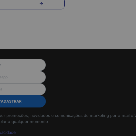
nvie sua pergunta
CADASTRAR
ber promoções, novidades e comunicações de marketing por e-mail e W
elar a qualquer momento.
ivacidade