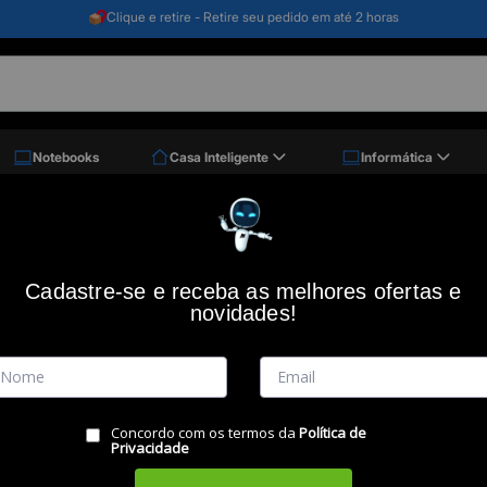
Clique e retire - Retire seu pedido em até 2 horas
Notebooks
Casa Inteligente
Informática
20v, 1400w, Amarelo E Preto, Wap
Aspirador de Pó e Água GTW 10, 220V, 
Cadastre-se e receba as melhores ofertas e
novidades!
Código: 50001
WAP
(0)
Vendido e Entregue por:
Miranda
Concordo com os termos da
Política de
RESUMO DO PRODUTO
Privacidade
O Aspirador de Pó e Água WAP GTW 10 é a melhor o