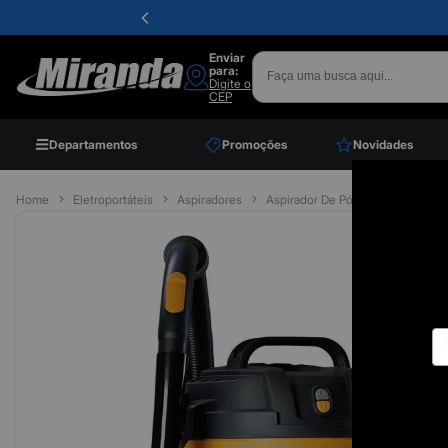
Enviar
para:
Digite o
CEP
Departamentos
Promoções
Novidades
Home
Eletroportáteis
Aspiradores
Aspirador De Pó E Água Gtw 10, 2