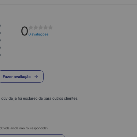
0
0
0
0 avaliações
0
0
0
Fazer avaliação
úvida já foi esclarecida para outros clientes.
dúvida ainda não foi respondida?