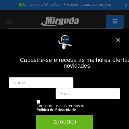
Compre pelo WhatsApp - Fale com nossos especialistas
Home
Acessórios Informática
Acessórios
Caixas De Som
Caixa 
Cadastre-se e receba as melhores oferta
novidades!
(0)
Caixa de Som 8W RMS, USB, SP091, MULTI
Código: 23693
Vendido e Entregue por:
Miranda
Concordo com os termos da
Política de Privacidade
EU QUERO!