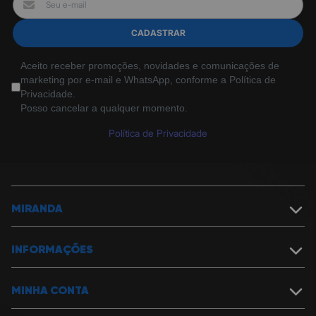
CADASTRAR
Aceito receber promoções, novidades e comunicações de
marketing por e-mail e WhatsApp, conforme a Política de
Privacidade.
Posso cancelar a qualquer momento.
Política de Privacidade
MIRANDA
Sobre a Miranda
Política de Segurança
INFORMAÇÕES
Nossas Lojas
Assistência Técnica
Política de Garantia
Cartão Presente
Política de Entrega
MINHA CONTA
Trabalhe na Miranda
Formas de pagamento e descontos
Fale Conosco
Política de Cancelamentos, Devoluções e Reembolsos
Meu Carrinho