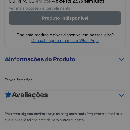
Ou R$ 95,00
em até
4 x de R$ 23,75 sem juros
Ver mais opções de parcelamento
Produto indisponível
E se este produto estiver disponível em nossas lojas?
Consulte agora em nosso WhatsApp.
Informações do Produto
Especificações
-----------------------
- Black Piano
Avaliações
- 8W RMS
- Potência de saída: 4Wx2
- Com entrada para fone de ouvido e microfone
0
5
Está com alguma dúvida? Veja as perguntas mais frequentes e confira se
0
4
sua dúvida já foi esclarecida para outros clientes.
0
3