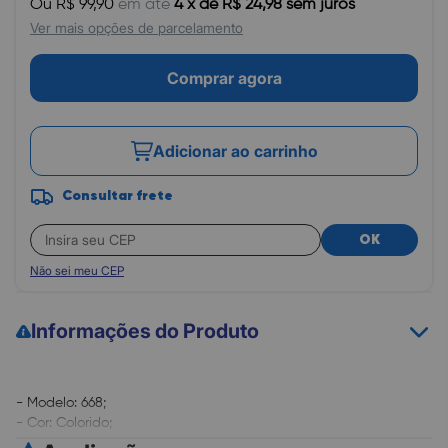
Ou R$ 99,90
em até
4 x de R$ 24,98 sem juros
Ver mais opções de parcelamento
Comprar agora
Adicionar ao carrinho
Consultar frete
OK
Não sei meu CEP
Informações do Produto
- Modelo: 668;
- Cor: Colorido;
- Rendimento médio: 120 páginas.