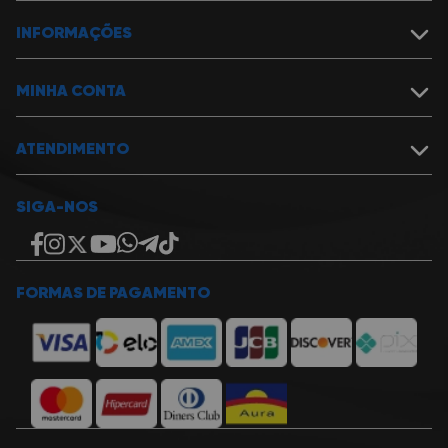
Sobre a Miranda
Política de Segurança
INFORMAÇÕES
Nossas Lojas
Assistência Técnica
Política de Garantia
Cartão Presente
Política de Entrega
MINHA CONTA
Trabalhe na Miranda
Formas de pagamento e descontos
Fale Conosco
Política de Cancelamentos, Devoluções e Reembolsos
Meu Carrinho
Política de Privacidade
Meus Pedidos
ATENDIMENTO
Cupons
Lista de Desejos
Login ou Cadastrar
Televendas
SIGA-NOS
Natal: (84) 2010-1010
Mossoró: (84) 3422-8888
João Pessoa: (83) 3690-0110
Vendas Corporativas
Fale com nossos consultores
FORMAS DE PAGAMENTO
E-mail
miranda@miranda.com.br