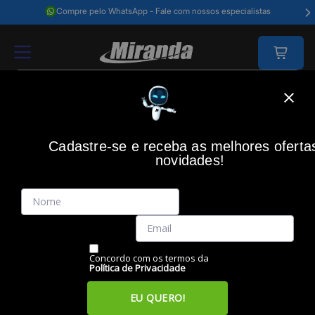
Compre pelo WhatsApp - Fale com nossos especialistas
Home
Impressão
Cartucho Inkjet Original
Cartucho Hp 7fp36vl Nº 6
Cadastre-se e receba as melhores oferta
novidades!
(0)
Cartucho HP 7FP36VL nº 668 Color
Código: 50758
Vendido e Entregue por:
Miranda
Concordo com os termos da
Política de Privacidade
EU QUERO!