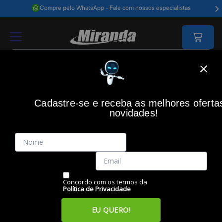
Compre pelo WhatsApp - Fale com nossos especialistas
Home
Acessórios Informática
Acessórios
Fones De Ouvido
Fone
Cadastre-se e receba as melhores oferta
PULSE
(0)
novidades!
Fone Intra Bluetooth TWS Start PH428, Preto, Pulse
Código: 48439
Vendido e Entregue por:
Miranda
Concordo com os termos da
Política de Privacidade
EU QUERO!