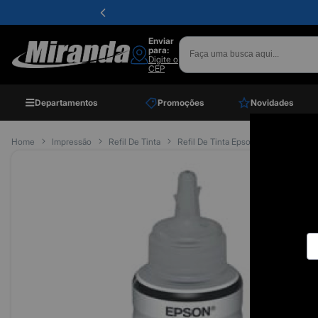
Enviar
para:
Digite o
CEP
Departamentos
Promoções
Novidades
Home
Impressão
Refil De Tinta
Refil De Tinta Epson T664120 Preto