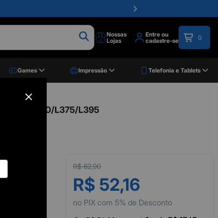
Nossas
Entre ou
0
Lojas
cadastre-se
Games
Impressão
Telefonia e Tablets
0ml L120/L200/L375/L395
R$ 62,90
R$ 52,16
no PIX com 5% de Desconto