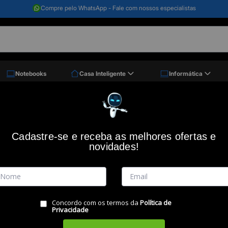
Compre pelo WhatsApp - Fale com nossos especialistas
Notebooks
Casa Inteligente
Informática
 70ml L120/L200/L375/L395
Refil de tinta EPSON T664120 preto 7
Cadastre-se e receba as melhores ofertas e
novidades!
Código: 27400
(0)
Vendido e Entregue por:
Miranda
Concordo com os termos da
Política de
RESUMO DO PRODUTO
Privacidade