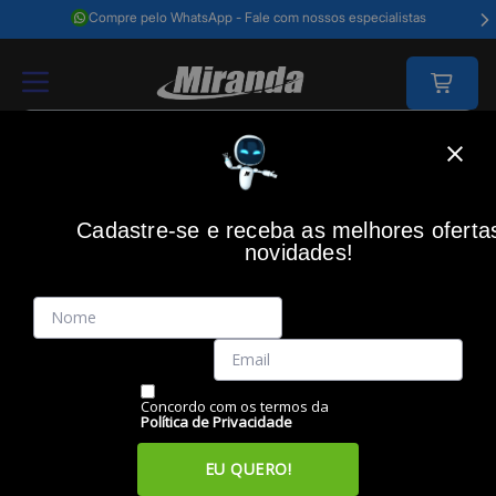
Compre pelo WhatsApp - Fale com nossos especialistas
Home
Impressão
Refil De Tinta
Refil De Tinta Hp Gt52 Ciano 70ml 
Cadastre-se e receba as melhores oferta
novidades!
(0)
Refil de tinta HP GT52 ciano 70ml M0H54AL
Código: 37377
Vendido e Entregue por:
Miranda
Concordo com os termos da
Política de Privacidade
EU QUERO!