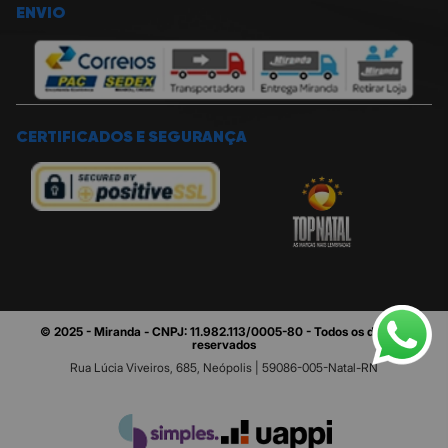
ENVIO
CERTIFICADOS E SEGURANÇA
© 2025 - Miranda - CNPJ: 11.982.113/0005-80 - Todos os direitos
reservados
Rua Lúcia Viveiros, 685, Neópolis | 59086-005-Natal-RN