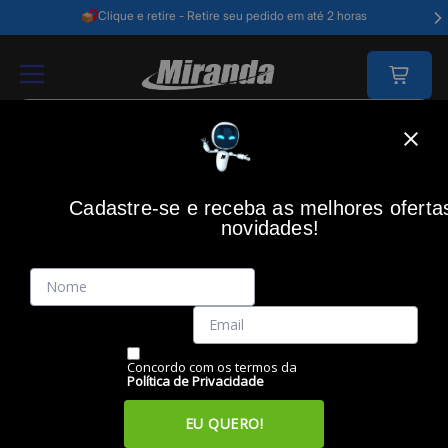
Clique e retire - Retire seu pedido em até 2 horas
Home
Video E Câmeras
Som E Imagem
Tv
Smart Tv 55 Samsung 
Cadastre-se e receba as melhores oferta
novidades!
(0)
Smart TV 55 Samsung Crystal 4K UHD U8600F 2025,
Processador Crystal 4K, HDR 10+, 4K Upscaling, Karaokê,
Samsung TV Plus e Gaming Hub, UN55U8600FGXZD
Código: 50363
Vendido e Entregue por:
Miranda
Concordo com os termos da
Política de Privacidade
EU QUERO!