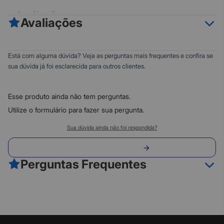
Avaliações
Publicado originalmente em Samsung.com
Avaliações
Classificação automática
Selecione uma linha abaixo para filtrar as avaliações.
0
5
Está com alguma dúvida? Veja as perguntas mais frequentes e confira se
0
4
sua dúvida já foi esclarecida para outros clientes.
5 estrelas
817
0
3
4 estrelas
92
0
2
Esse produto ainda não tem perguntas.
3 estrelas
0
18
1
Utilize o formulário para fazer sua pergunta.
2 estrelas
9
Classificação do produto:
1 estrela
Sua dúvida ainda não foi respondida?
14
0
Classificação do produto:
Envie sua pergunta
0 avaliações
Perguntas Frequentes
4.8
Fazer avaliação
950 Avaliações
Filtrar avaliações