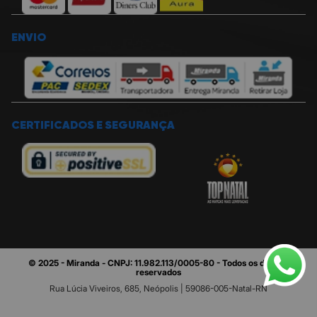
ENVIO
Mostrar mais
CERTIFICADOS E SEGURANÇA
Processador Crystal 4K
© 2025 - Miranda - CNPJ: 11.982.113/0005-80 - Todos os direitos
Central de Segurança Knox
reservados
Rua Lúcia Viveiros, 685, Neópolis | 59086-005-Natal-RN
Crystal UHD 4K U8600F