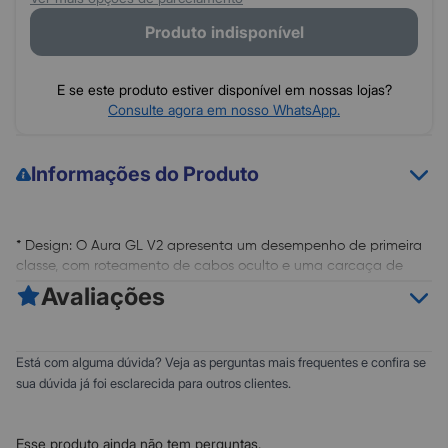
Produto indisponível
E se este produto estiver disponível em nossas lojas?
Consulte agora em nosso WhatsApp.
Informações do Produto
* Design: O Aura GL V2 apresenta um desempenho de primeira
classe, com roteamento de cabos oculto e uma carcaça de
bomba totalmente giratória com revestimento escovado. Sua
Avaliações
bomba possui iluminação ARGB indireta, adicionando ainda
mais charme ao seu setup
* Iluminação ARGB: Com um sistema de iluminação exclusivo, o
0
5
Está com alguma dúvida? Veja as perguntas mais frequentes e confira se
Aura GL240 V2 possui diversos LEDs ARGB configuráveis. Os
0
4
sua dúvida já foi esclarecida para outros clientes.
efeitos podem ser sincronizados com qualquer placa mãe que
0
3
possua um conector RGB endereçável de 3 pinos de 5v
0
* Poderoso e silencioso: Com uma base de cobre, a impedância
2
Esse produto ainda não tem perguntas.
térmica é reduzida, melhorando o desempenho da refrigeração