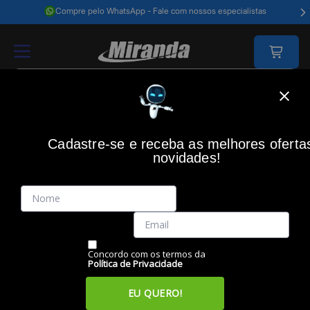
Compre pelo WhatsApp - Fale com nossos especialistas
Home
Informática
Hardware
Cooler
Water Cooler 240mm Gamdia
Cadastre-se e receba as melhores oferta
GAMDIAS
(0)
novidades!
Water Cooler 240mm Gamdias Aura GL240 V2 ARGB
Código: 48762
Vendido e Entregue por:
Miranda
Concordo com os termos da
Política de Privacidade
EU QUERO!