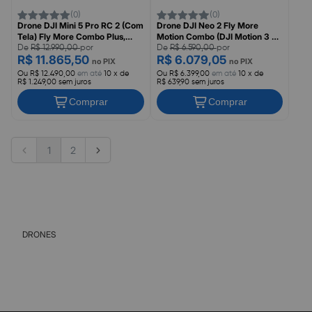
(0)
(0)
Drone DJI Mini 5 Pro RC 2 (Com
Drone DJI Neo 2 Fly More
Tela) Fly More Combo Plus,
Motion Combo (DJI Motion 3 &
DJI068
DJI Goggles N3) BR, DJI072
De
R$ 12.990,00
por
De
R$ 6.590,00
por
R$ 11.865,50
R$ 6.079,05
no PIX
no PIX
Ou R$ 12.490,00
em até
10 x de
Ou R$ 6.399,00
em até
10 x de
R$ 1.249,00 sem juros
R$ 639,90 sem juros
Comprar
Comprar
1
2
DRONES