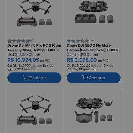
(0)
(0)
Drone DJI Mini 5 Pro RC 2 (Com
Drone DJI NEO 2 Fly More
Tela) Fly More Combo, DJI067
Combo (Sem Controle), DJI070
De
R$ 12.390,00
por
De
R$ 3.390,00
por
R$ 10.924,05
R$ 3.078,00
no PIX
no PIX
Ou R$ 11.499,00
em até
10 x de
Ou R$ 3.240,00
em até
10 x de
R$ 1.149,90 sem juros
R$ 324,00 sem juros
Comprar
Comprar