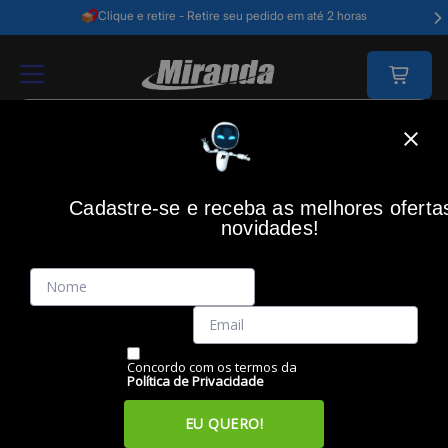
Clique e retire - Retire seu pedido em até 2 horas
Home
Produtos Diversos
Drones
Cadastre-se e receba as melhores oferta
DRONES
novidades!
Filtros
Itens
Ordenar por
Concordo com os termos da
Política de Privacidade
EU QUERO!