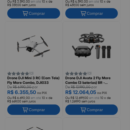
Ou R$ 3.590,00
em até
10 x de
Ou R$ 4.590,00
em até
10 x de
R$ 359,00 sem juros
R$ 459,00 sem juros
Comprar
Comprar
(0)
(0)
Drone DJI Mini 3 RC (Com Tela)
Drone DJI Avata 2 Fly More
Fly More Combo, DJI033
Combo (3 baterias) BR -
DJI049
De
R$ 6.990,00
por
De
R$ 13.990,00
por
R$ 6.355,50
R$ 12.064,05
no PIX
no PIX
Ou R$ 6.690,00
em até
10 x de
Ou R$ 12.699,00
em até
10 x de
R$ 669,00 sem juros
R$ 1.269,90 sem juros
Comprar
Comprar