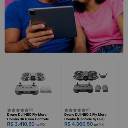
(0)
(0)
Drone DJI NEO Fly More
Drone DJI NEO 2 Fly More
Combo BR (Com Controle
Combo (Controle S/Tela),
R$ 3.410,50
R$ 4.360,50
Remoto RC-N3), DJI051
DJI071
no PIX
no PIX