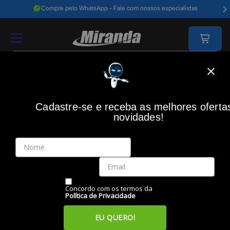
Compre pelo WhatsApp - Fale com nossos especialistas
Home
Redes E Energia
Energia
Energia - Diversos
Cadastre-se e receba as melhores oferta
ENERGIA - DIVERSOS
novidades!
Filtros
Itens
Ordenar por
Concordo com os termos da
Política de Privacidade
EU QUERO!