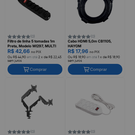
(0)
(0)
Filtro de linha 5 tomadas 1m
Cabo HDMI 5,0m CB1105,
Preta, Modelo WI297, MULTI
HAYOM
R$ 42,66
R$ 17,96
no PIX
no PIX
Ou R$ 44,90
em até
2 x de R$ 22,45
Ou R$ 18,90
em até
1 x de R$ 18,90
sem juros
sem juros
Comprar
Comprar
(0)
(0)