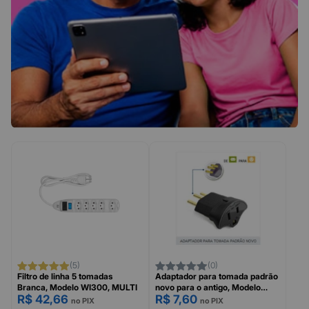
(5)
(0)
Filtro de linha 5 tomadas
Adaptador para tomada padrão
Branca, Modelo WI300, MULTI
novo para o antigo, Modelo
R$ 42,66
R$ 7,60
64120, SMS
no PIX
no PIX