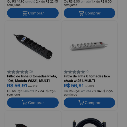
Ou R$ 44,90
em até
2 x de R$ 22,45
Ou R$ 8,00
em até
1 x de R$ 8,00
sem juros
sem juros
Comprar
Comprar
(0)
(0)
Filtro de linha 6 tomadas Preta,
Filtro de linha 6 tomadas bco
10A, Modelo WI221, MULTI
c/usb wi251, MULTI
R$ 56,91
R$ 56,91
no PIX
no PIX
Ou R$ 59,90
em até
2 x de R$ 29,95
Ou R$ 59,90
em até
2 x de R$ 29,95
sem juros
sem juros
Comprar
Comprar