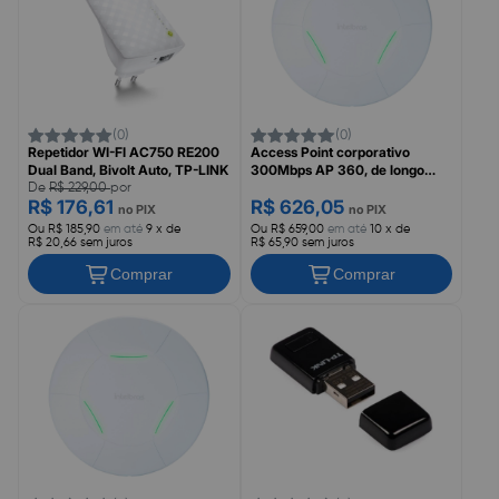
(0)
(0)
Repetidor WI-FI AC750 RE200
Access Point corporativo
Dual Band, Bivolt Auto, TP-LINK
300Mbps AP 360, de longo
alcance, Bivolt Auto, Modelo
De
R$ 229,00
por
R$ 176,61
R$ 626,05
4750009, INTELBRAS
no PIX
no PIX
Ou R$ 185,90
em até
9 x de
Ou R$ 659,00
em até
10 x de
R$ 20,66 sem juros
R$ 65,90 sem juros
Comprar
Comprar