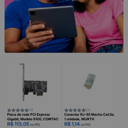
(0)
(0)
Placa de rede PCI Express
Conector RJ-45 Macho Cat.5e,
Gigabit, Modelo 9100, COMTAC
1 unidade, WURTH
R$ 113,05
R$ 1,14
no PIX
no PIX