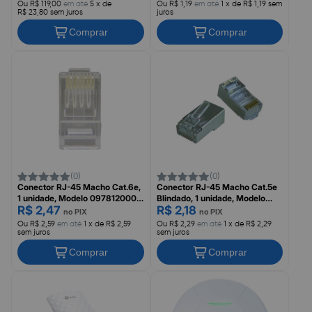
Ou R$ 119,00
em até
5 x de
Ou R$ 1,19
em até
1 x de R$ 1,19 sem
R$ 23,80 sem juros
juros
Comprar
Comprar
(0)
(0)
Conector RJ-45 Macho Cat.6e,
Conector RJ-45 Macho Cat.5e
1 unidade, Modelo 0978120001,
Blindado, 1 unidade, Modelo
R$ 2,47
R$ 2,18
WURTH
0978120002, WURTH
no PIX
no PIX
Ou R$ 2,59
em até
1 x de R$ 2,59
Ou R$ 2,29
em até
1 x de R$ 2,29
sem juros
sem juros
Comprar
Comprar