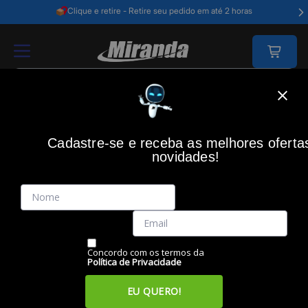
Clique e retire - Retire seu pedido em até 2 horas
Home
Redes E Energia
Redes
Cadastre-se e receba as melhores oferta
REDES
novidades!
Filtros
Itens
Ordenar por
Concordo com os termos da
Política de Privacidade
EU QUERO!