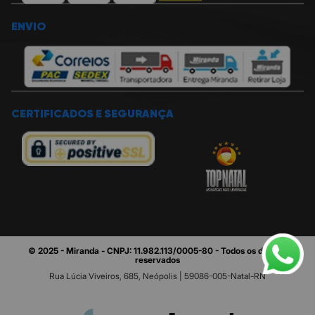
ENVIO
CERTIFICADOS E SEGURANÇA
© 2025 - Miranda - CNPJ: 11.982.113/0005-80 - Todos os direitos
reservados
Rua Lúcia Viveiros, 685, Neópolis | 59086-005-Natal-RN