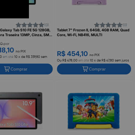
(0)
(0)
" Galaxy Tab S10 FE 5G 128GB,
Tablet 7" Frozen II, 64GB, 4GB RAM, Quad
ra Traseira 13MP, Cinza, SM-
Core, Wi-Fi, NB416, MULTI
ZTO, SAMSUNG
,00
por
18,10
no PIX
R$ 454,10
no PIX
00
em até
10 x de R$ 359,80 sem
Ou R$ 478,00
em até
10 x de R$ 47,80 sem juros
Comprar
Comprar