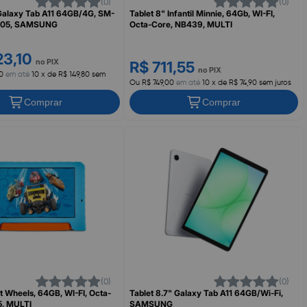
(0)
(0)
 Galaxy Tab A11 64GB/4G, SM-
Tablet 8" Infantil Minnie, 64Gb, WI-FI,
05, SAMSUNG
Octa-Core, NB439, MULTI
23,10
no PIX
R$ 711,55
no PIX
0
em até
10 x de R$ 149,80 sem
Ou R$ 749,00
em até
10 x de R$ 74,90 sem juros
Comprar
Comprar
(0)
(0)
t Wheels, 64GB, WI-FI, Octa-
Tablet 8.7" Galaxy Tab A11 64GB/Wi-Fi,
5, MULTI
SAMSUNG