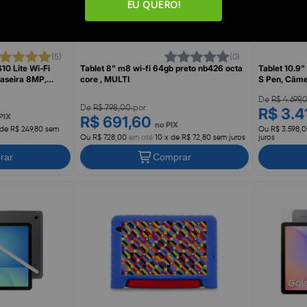
EU QUERO!
(5)
(0)
10 Lite Wi-Fi
Tablet 8" m8 wi-fi 64gb preto nb426 octa
Tablet 10.9
aseira 8MP,
core , MULTI
S Pen, Câme
TO, SAMSUNG
X526BZAD
De
R$ 4.699
De
R$ 798,00
por
R$ 3.4
PIX
R$ 691,60
no PIX
 de R$ 249,80 sem
Ou R$ 3.598,
Ou R$ 728,00
em até
10 x de R$ 72,80 sem juros
juros
rar
Comprar