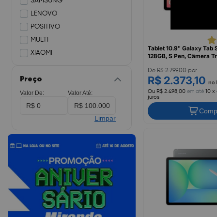
SAMSUNG
LENOVO
POSITIVO
MULTI
Tablet 10.9" Galaxy Tab S
XIAOMI
128GB, S Pen, Câmera Tr
Cinza, SM-X400NZADZ
De
R$ 2.799,00
por
R$ 2.373,10
Preço
no 
Ou R$ 2.498,00
em até
10 x
Valor De:
Valor Até:
juros
Comp
Limpar