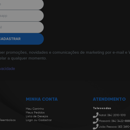
CADASTRAR
ber promoções, novidades e comunicações de marketing por e-mail e W
elar a qualquer momento.
ivacidade
MINHA CONTA
ATENDIMENTO
Televendas
Meu Carrinho
Meus Pedidos
Natal: (84) 2010-1010
Lista de Desejos
 Reembolsos
Login ou Cadastrar
Mossoró: (84) 3422-888
João Pessoa: (83) 3690