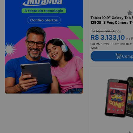
Tablet 10.9" Galaxy Tab 
128GB, S Pen, Câmera Tr
Cinza, SM-X520NZADZ
De
R$ 4.199,00
por
R$ 3.133,10
no 
Ou R$ 3.298,00
em até
10 x
juros
Comp