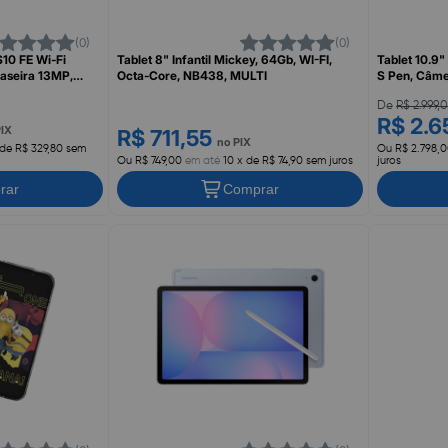
(0)
(0)
S10 FE Wi-Fi
Tablet 8" Infantil Mickey, 64Gb, WI-FI,
Tablet 10.9"
aseira 13MP,
Octa-Core, NB438, MULTI
S Pen, Câme
TO, SAMSUNG
X406BZAD
De
R$ 2.999,
R$ 2.6
PIX
R$ 711,55
no PIX
 de R$ 329,80 sem
Ou R$ 2.798,
Ou R$ 749,00
em até
10 x de R$ 74,90 sem juros
juros
rar
Comprar