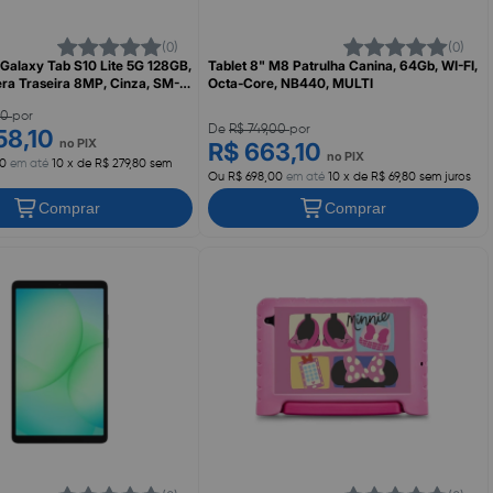
(0)
(0)
 Galaxy Tab S10 Lite 5G 128GB,
Tablet 8" M8 Patrulha Canina, 64Gb, WI-FI,
ra Traseira 8MP, Cinza, SM-
Octa-Core, NB440, MULTI
ZTO, SAMSUNG
00
por
De
R$ 749,00
por
58,10
no PIX
R$ 663,10
no PIX
00
em até
10 x de R$ 279,80 sem
Ou R$ 698,00
em até
10 x de R$ 69,80 sem juros
Comprar
Comprar