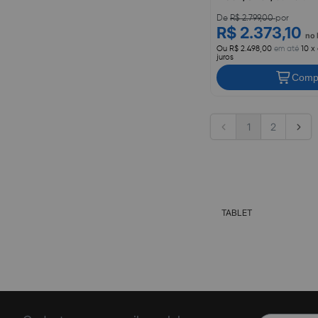
Vermelho, SM-X400NZ
De
R$ 2.799,00
por
R$ 2.373,10
no 
Ou R$ 2.498,00
em até
10 x
juros
Comp
1
2
TABLET