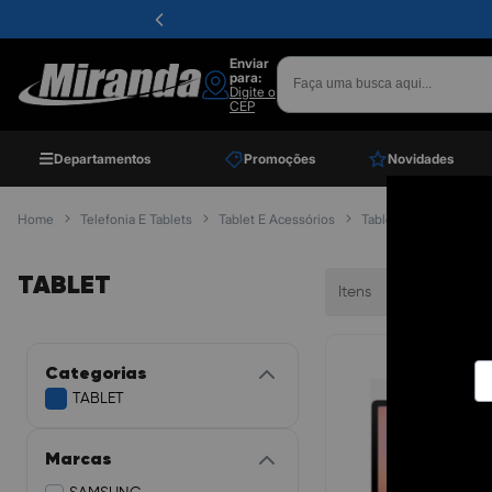
Enviar
para:
Digite o
CEP
Departamentos
Promoções
Novidades
Home
Telefonia E Tablets
Tablet E Acessórios
Tablet
TABLET
Itens
Ordenar
Categorias
TABLET
Marcas