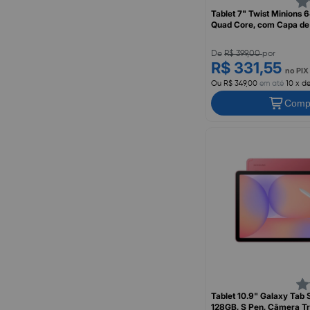
Tablet 7" Twist Minions
Quad Core, com Capa de
POSITIVO
De
R$ 399,00
por
R$ 331,55
no PIX
Ou R$ 349,00
em até
10 x d
Comp
Tablet 10.9" Galaxy Tab S
128GB, S Pen, Câmera Tr