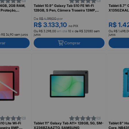
(0)
(0)
 64GB, 2GB RAM,
Tablet 10.9" Galaxy Tab S10 FE Wi-Fi
Tablet 8.7"
 Proteção,
128GB, S Pen, Câmera Traseira 13MP,
X135GZAAL
Azul, SM-X520NLBDZTO, SAMSUNG
De
R$ 4.199,00
por
R$ 3.133,10
R$ 1.4
no PIX
Ou R$ 3.298,00
em até
10 x de R$ 329,80 sem
Ou R$ 1.498,0
e R$ 34,90 sem juros
juros
juros
rar
Comprar
(0)
(0)
10 Lite Wi-Fi
Tablet 11" Galaxy Tab A11+ 128GB, 5G, SM-
Tablet 8" Ho
aseira 8MP,
X236BZAAZTO, SAMSUNG
Core, NB43