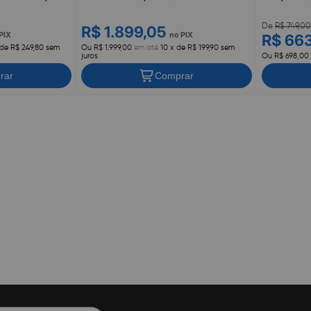
RDZTO, SAMSUNG
De
R$ 749,0
R$ 1.899,05
PIX
no PIX
R$ 66
 de R$ 249,80 sem
Ou R$ 1.999,00
em até
10 x de R$ 199,90 sem
juros
Ou R$ 698,00
rar
Comprar