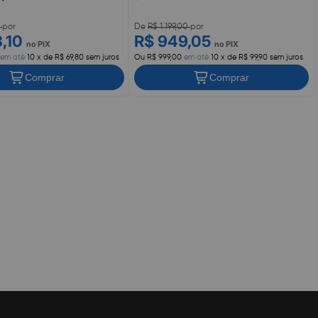
0
por
De
R$ 1.199,00
por
3,10
R$ 949,05
no PIX
no PIX
em até
10 x de R$ 69,80 sem juros
Ou R$ 999,00
em até
10 x de R$ 99,90 sem juros
Comprar
Comprar