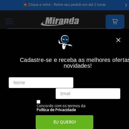
Clique e retire - Retire seu pedido em até 2 horas
Home
Telefonia E Tablets
Telefonia Móvel
Celulares
Cadastre-se e receba as melhores oferta
CELULARES
novidades!
Filtros
Itens
Ordenar por
Concordo com os termos da
Política de Privacidade
EU QUERO!