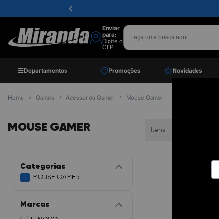
Enviar
para:
Digite o
CEP
Departamentos
Promoções
Novidades
Home
Games
Acessorios Gamer
Mouse Gamer
MOUSE GAMER
Itens
Ordenar
Categorias
MOUSE GAMER
Marcas