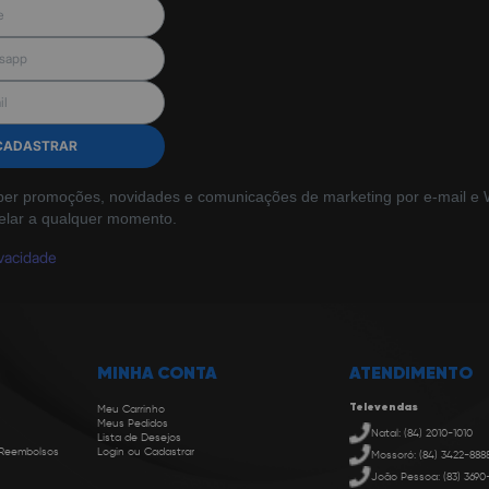
CADASTRAR
ber promoções, novidades e comunicações de marketing por e-mail e W
elar a qualquer momento.
ivacidade
MINHA CONTA
ATENDIMENTO
Televendas
Meu Carrinho
Meus Pedidos
Natal: (84) 2010-1010
Lista de Desejos
 Reembolsos
Login ou Cadastrar
Mossoró: (84) 3422-888
João Pessoa: (83) 3690