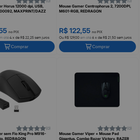
(0)
(0)
 Horus 12000 dpi, USB,
Mouse Gamer Centrophorus 2, 7200DPI,
000092, MAXPRINT/DAZZ
M601-RGB, REDRAGON
,55
R$ 122,55
no PIX
no PIX
m até
4 x de R$ 22,25 sem juros
Ou R$ 129,00
em até
6 x de R$ 21,50 sem juros
Comprar
Comprar
(0)
(0)
 sem Fio King Pro M916-
Mouse Gamer Viper + Mouse Pad
eto, REDRAGON
Gigantus, Combo Razer Victory, RAZER