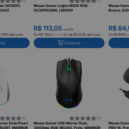
(0)
(0)
is 3600DPI,
Mouse Gamer Legion M200 RGB,
Mouse Gamer
/DAZZ
GX30P93886, LENOVO
Branco, 62
R$ 113,05
R$ 84
no PIX
$ 39,90 sem juros
Ou R$ 119,00
em até
5 x de R$ 23,80 sem juros
Ou R$ 89,00
e
rar
Comprar
(0)
(0)
rior Dash Pixart
Mouse Gamer USB Warrior Rush,
Mouse Gamer
 MO397, WARRIOR
12000dpi, RGB, MO392, Preto, WARRIOR
PRO-1K, Pr