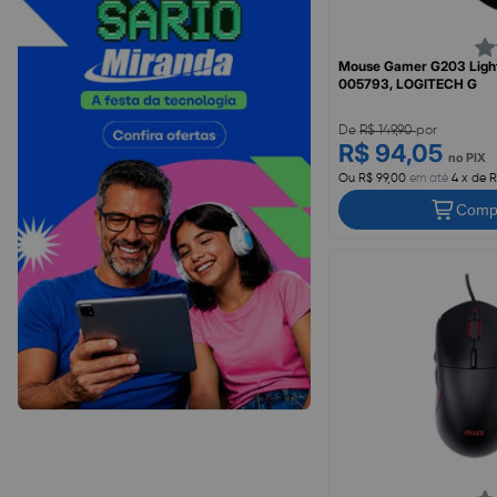
Mouse Gamer G203 Light
005793, LOGITECH G
De
R$ 149,90
por
R$ 94,05
no PIX
Ou R$ 99,00
em até
4 x de R
Comp