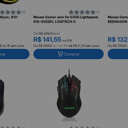
(0)
(0)
Sync, 910-
Mouse Gamer sem fio G305 Lightspeed,
Mouse Gamer
910-005281, LOGITECH G
REDRAGON
De
R$ 229,00
por
R$ 141,55
R$ 13
no PIX
$ 24,75 sem juros
Ou R$ 149,00
em até
7 x de R$ 21,29 sem juros
Ou R$ 139,00
rar
Comprar