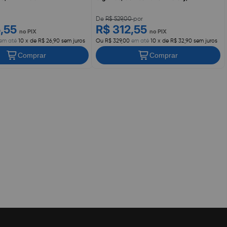
De
R$ 529,00
por
5,55
R$ 312,55
no PIX
no PIX
em até
10 x de R$ 26,90 sem juros
Ou R$ 329,00
em até
10 x de R$ 32,90 sem juros
Comprar
Comprar