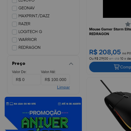
LENOVO
GEONAV
MAXPRINT/DAZZ
RAZER
Mouse Gamer Storm Elit
LOGITECH G
REDRAGON
WARRIOR
REDRAGON
R$ 208,05
no PI
Ou R$ 219,00
em até
10 x de
Preço
Comp
Valor De:
Valor Até:
Limpar