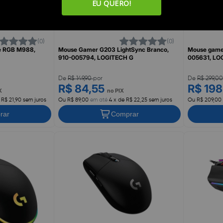
EU QUERO!
(0)
(0)
e RGB M988,
Mouse Gamer G203 LightSync Branco,
Mouse game
910-005794, LOGITECH G
005631, LO
De
R$ 149,90
por
De
R$ 299,0
R$ 84,55
R$ 19
X
no PIX
 R$ 21,90 sem juros
Ou R$ 89,00
em até
4 x de R$ 22,25 sem juros
Ou R$ 209,00
rar
Comprar