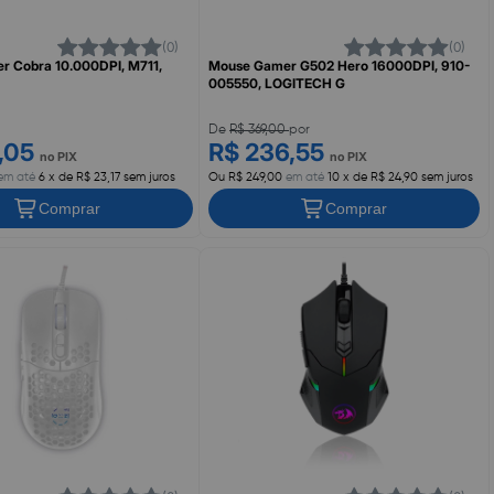
(0)
(0)
 Cobra 10.000DPI, M711,
Mouse Gamer G502 Hero 16000DPI, 910-
005550, LOGITECH G
De
R$ 369,00
por
2,05
R$ 236,55
no PIX
no PIX
em até
6 x de R$ 23,17 sem juros
Ou R$ 249,00
em até
10 x de R$ 24,90 sem juros
Comprar
Comprar