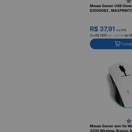
Mouse Gamer USB Genes
62000083 , MAXPRINT
R$ 37,91
no PIX
Ou R$ 39,90
em até
1 x de R
Comp
Mouse Gamer sem fio War
3335 Wireless, Branco,