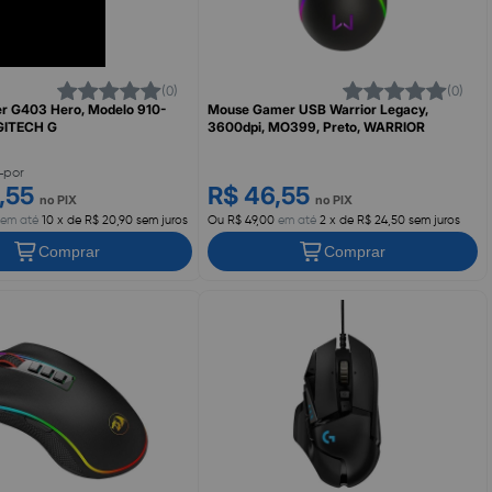
(0)
(0)
r G403 Hero, Modelo 910-
Mouse Gamer USB Warrior Legacy,
GITECH G
3600dpi, MO399, Preto, WARRIOR
0
por
8,55
R$ 46,55
no PIX
no PIX
em até
10 x de R$ 20,90 sem juros
Ou R$ 49,00
em até
2 x de R$ 24,50 sem juros
Comprar
Comprar