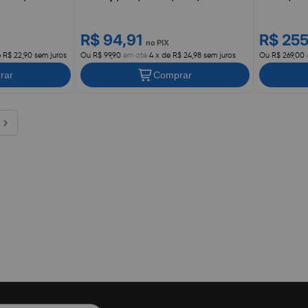
R$ 94,91
R$ 25
no PIX
e R$ 22,90 sem juros
Ou R$ 99,90
em até
4 x de R$ 24,98 sem juros
Ou R$ 269,00
rar
Comprar