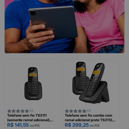
(0)
(0)
Telefone sem fio TS3111
Telefone sem fio combo com
(somente ramal adicional),
ramal adicional preto TS3112,
R$ 141,55
R$ 299,25
preto, Modelo 4123111,
Modelo 4123102, INTELBRAS
no PIX
no PIX