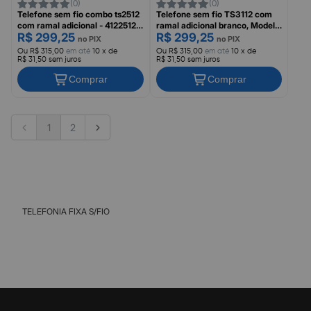
(0)
(0)
Telefone sem fio combo ts2512
Telefone sem fio TS3112 com
com ramal adicional - 4122512,
ramal adicional branco, Modelo
R$ 299,25
R$ 299,25
intelbras, INTELBRAS
4123002, INTELBRAS
no PIX
no PIX
Ou R$ 315,00
em até
10 x de
Ou R$ 315,00
em até
10 x de
R$ 31,50 sem juros
R$ 31,50 sem juros
Comprar
Comprar
1
2
TELEFONIA FIXA S/FIO