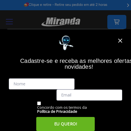
Clique e retire - Retire seu pedido em até 2 horas
Home
Telefonia E Tablets
Telefonia Fixa
Telefonia Fixa S/Fio
Cadastre-se e receba as melhores oferta
TELEFONIA FIXA S/FIO
novidades!
Filtros
Itens
Ordenar por
Concordo com os termos da
Política de Privacidade
EU QUERO!