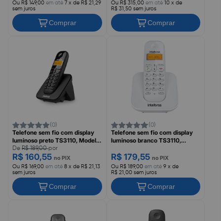
INTELBRAS
Ou R$ 149,00
em até
7 x de R$ 21,29
Ou R$ 315,00
em até
10 x de
sem juros
R$ 31,50 sem juros
Comprar
Comprar
(0)
(0)
Telefone sem fio com display
Telefone sem fio com display
luminoso preto TS3110, Modelo
luminoso branco TS3110,
4123110, INTELBRAS
Modelo 4123010, INTELBRAS
De
R$ 189,00
por
R$ 160,55
R$ 179,55
no PIX
no PIX
Ou R$ 169,00
em até
8 x de R$ 21,13
Ou R$ 189,00
em até
9 x de
sem juros
R$ 21,00 sem juros
Comprar
Comprar