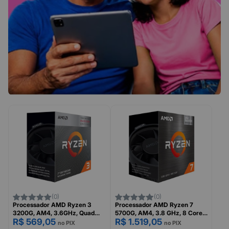
(0)
(0)
Processador AMD Ryzen 3
Processador AMD Ryzen 7
3200G, AM4, 3.6GHz, Quad
5700G, AM4, 3.8 GHz, 8 Cores
R$ 569,05
R$ 1.519,05
Core com Gráfico Radeon
com Gráfico Radeon Integrado,
no PIX
no PIX