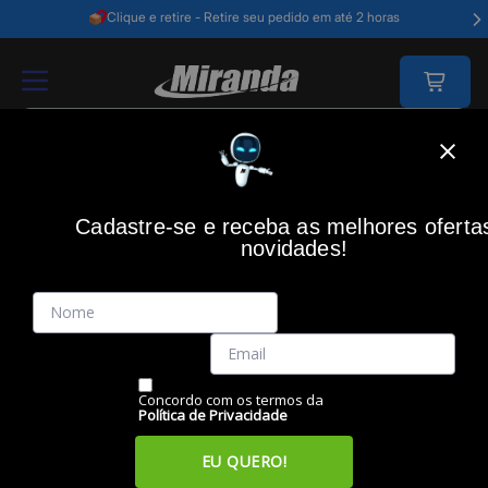
Clique e retire - Retire seu pedido em até 2 horas
Home
Informática
Hardware
Processadores
Cadastre-se e receba as melhores oferta
PROCESSADORES
novidades!
Filtros
Itens
Ordenar por
Concordo com os termos da
Política de Privacidade
EU QUERO!