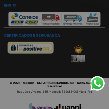
ENVIO
CERTIFICADOS E SEGURANÇA
© 2025 - Miranda - CNPJ: 11.982.113/0005-80 - Todos os direitos
reservados
Rua Lúcia Viveiros, 685, Neópolis | 59086-005-Natal-RN