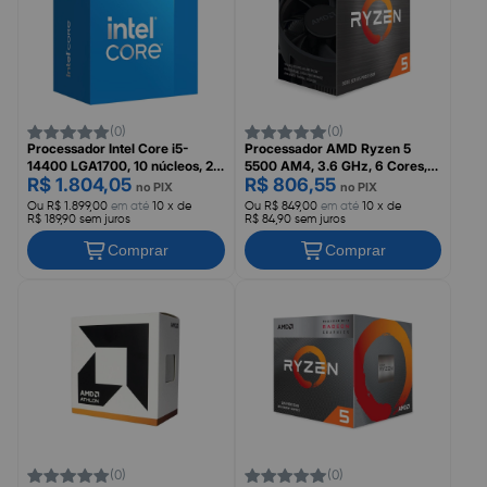
(0)
(0)
Processador Intel Core i5-
Processador AMD Ryzen 5
14400 LGA1700, 10 núcleos, 2.7
5500 AM4, 3.6 GHz, 6 Cores,
R$ 1.804,05
R$ 806,55
GHz, 20 MB Intel Smart Cache,
100-100000457BOX
no PIX
no PIX
Gráficos UHD Intel 730,
Ou R$ 1.899,00
em até
10 x de
Ou R$ 849,00
em até
10 x de
BX8071514400
R$ 189,90 sem juros
R$ 84,90 sem juros
Comprar
Comprar
(0)
(0)