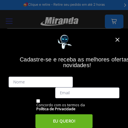
Clique e retire - Retire seu pedido em até 2 horas
Home
Video E Câmeras
Som E Imagem
Streaming Media Player
Cadastre-se e receba as melhores oferta
STREAMING MEDIA PLAYER
novidades!
Filtros
Itens
Ordenar por
Concordo com os termos da
Política de Privacidade
EU QUERO!