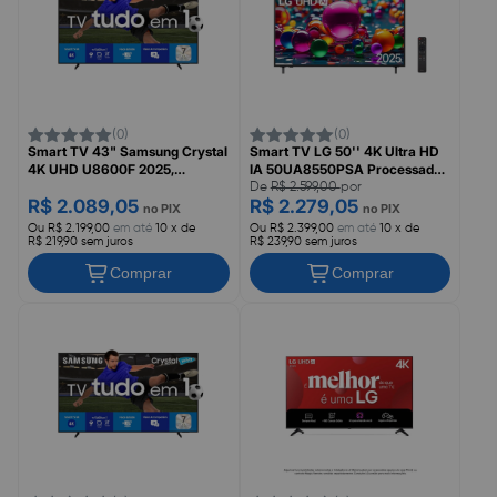
(0)
(0)
Smart TV 43" Samsung Crystal
Smart TV LG 50'' 4K Ultra HD
4K UHD U8600F 2025,
IA 50UA8550PSA Processador
Processador Crystal 4K, HDR
alpha 7 4K AI Gen8, WiFi,
De
R$ 2.599,00
por
R$ 2.089,05
R$ 2.279,05
10+, 4K Upscaling, Karaokê,
Bluetooth, HDR10 Pro, Apple
no PIX
no PIX
Samsung TV Plus e Gaming
Airplay, Controle Smart Magic
Ou R$ 2.199,00
em até
10 x de
Ou R$ 2.399,00
em até
10 x de
Hub, UN43U8600FGXZD
MR25, WebOS 25
R$ 219,90 sem juros
R$ 239,90 sem juros
Comprar
Comprar