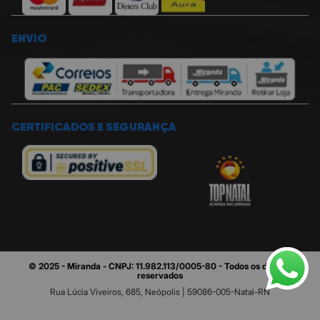
ENVIO
CERTIFICADOS E SEGURANÇA
© 2025 - Miranda - CNPJ: 11.982.113/0005-80 - Todos os direitos
reservados
Rua Lúcia Viveiros, 685, Neópolis | 59086-005-Natal-RN