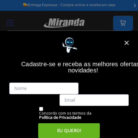
Entrega Expressa - Compre online e receba em casa
Home
Video E Câmeras
Som E Imagem
Tv
Cadastre-se e receba as melhores oferta
TV
novidades!
Filtros
Itens
Ordenar por
Concordo com os termos da
Política de Privacidade
EU QUERO!