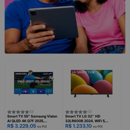
(0)
(0)
Smart TV 55" Samsung Vision
Smart TV LG 32'' HD
AI QLED 4K Q7F 2025,
32LR600B 2024, WiFi 5,
R$ 3.229,05
R$ 1.233,10
Processador IA Q4, Quantum
Bluetooth 5.0, HDR10 Pro,
no PIX
no PIX