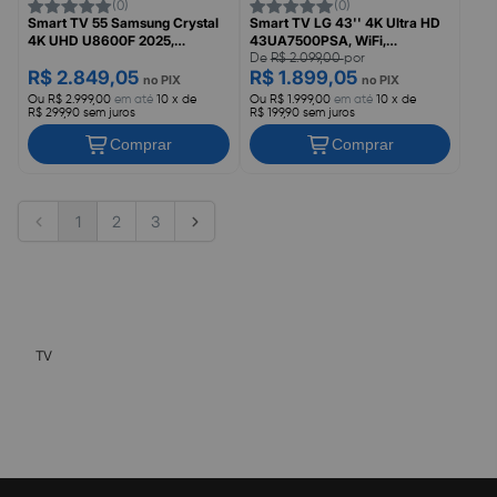
(0)
(0)
Smart TV 55 Samsung Crystal
Smart TV LG 43'' 4K Ultra HD
4K UHD U8600F 2025,
43UA7500PSA, WiFi,
Processador Crystal 4K, HDR
Bluetooth, HDR10, Alexa,
De
R$ 2.099,00
por
R$ 2.849,05
R$ 1.899,05
10+, 4K Upscaling, Karaokê,
Airplay2, WebOS 24
no PIX
no PIX
Samsung TV Plus e Gaming
Ou R$ 2.999,00
em até
10 x de
Ou R$ 1.999,00
em até
10 x de
Hub, UN55U8600FGXZD
R$ 299,90 sem juros
R$ 199,90 sem juros
Comprar
Comprar
1
2
3
TV