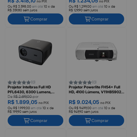
R$ 3.418,10
R$ 1.234,05
no PIX
no PIX
Ou R$ 3.598,00
em até
10 x de
Ou R$ 1.299,00
em até
10 x de
R$ 359,80 sem juros
R$ 129,90 sem juros
Comprar
Comprar
(0)
(0)
Projetor Intelbras Full HD
Projetor Powerlite FH54+ Full
PFL6430, 6300 Lumens,
HD, 4100 Lúmens, V11HB59021,
4290056
EPSON
De
R$ 2.699,00
por
R$ 1.899,05
R$ 9.024,05
no PIX
no PIX
Ou R$ 1.999,00
em até
10 x de
Ou R$ 9.499,00
em até
10 x de
R$ 199,90 sem juros
R$ 949,90 sem juros
Comprar
Comprar