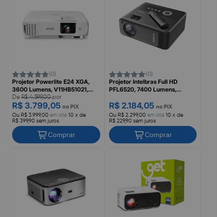
(0)
(0)
Projetor Powerlite E24 XGA,
Projetor Intelbras Full HD
3600 Lumens, V11HB51021,
PFL6520, 7400 Lumens,
EPSON
4290058
De
R$ 4.599,00
por
R$ 3.799,05
R$ 2.184,05
no PIX
no PIX
Ou R$ 3.999,00
em até
10 x de
Ou R$ 2.299,00
em até
10 x de
R$ 399,90 sem juros
R$ 229,90 sem juros
Comprar
Comprar