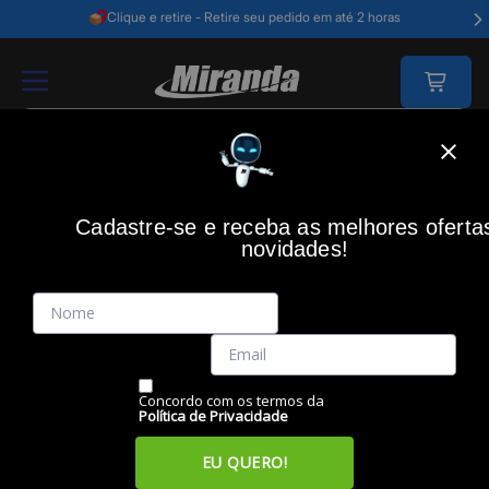
Clique e retire - Retire seu pedido em até 2 horas
Home
Video E Câmeras
Som E Imagem
Projetores
Cadastre-se e receba as melhores oferta
PROJETORES
novidades!
Filtros
Itens
Ordenar por
Concordo com os termos da
Política de Privacidade
EU QUERO!