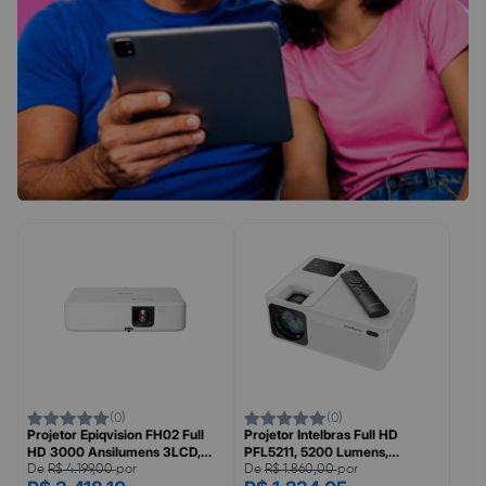
(0)
(0)
Projetor Epiqvision FH02 Full
Projetor Intelbras Full HD
HD 3000 Ansilumens 3LCD,
PFL5211, 5200 Lumens,
EPSON
4290057
De
R$ 4.199,00
por
De
R$ 1.860,00
por