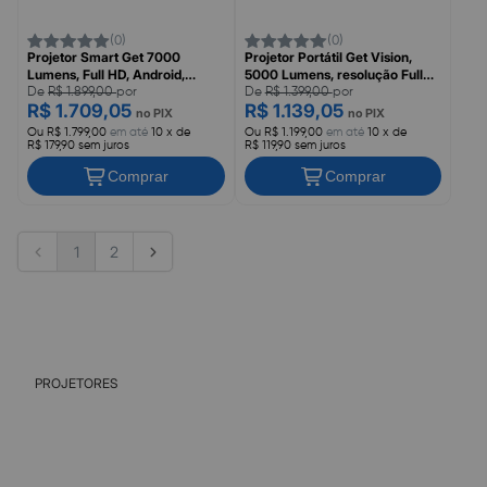
(0)
(0)
Projetor Smart Get 7000
Projetor Portátil Get Vision,
Lumens, Full HD, Android,
5000 Lumens, resolução Full
Bluetooth 5.1, Resolução Full
HD, com HDMI, USB e AV
De
R$ 1.899,00
por
De
R$ 1.399,00
por
R$ 1.709,05
R$ 1.139,05
HD, Projeção de 50 a 250
no PIX
no PIX
polegadas
Ou R$ 1.799,00
em até
10 x de
Ou R$ 1.199,00
em até
10 x de
R$ 179,90 sem juros
R$ 119,90 sem juros
Comprar
Comprar
1
2
PROJETORES