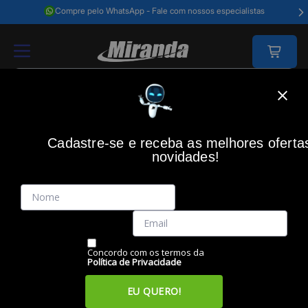
Compre pelo WhatsApp - Fale com nossos especialistas
Home
Redes E Energia
Energia
Energia - Diversos
Filtro De Lin
Cadastre-se e receba as melhores oferta
novidades!
(0)
Filtro de linha 3 tomadas EPE 2003, Branco, 10A, 4300810,
INTELBRAS
Código: 50842
Vendido e Entregue por:
Miranda
Concordo com os termos da
Política de Privacidade
EU QUERO!