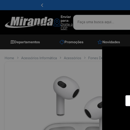
Enviar
para:
Digite o
CEP
Departamentos
Promoções
Novidades
Home
Acessórios Informática
Acessórios
Fones De Ouvido
Fone