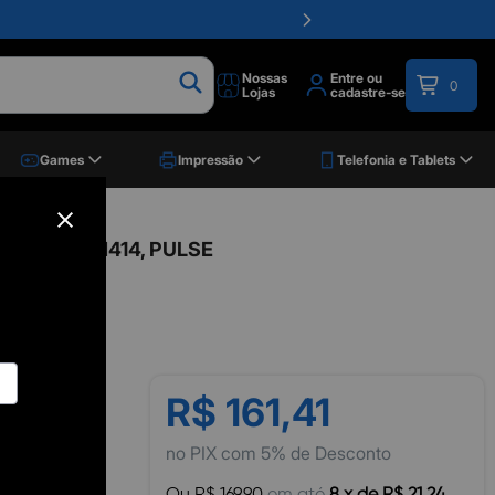
Nossas
Entre ou
0
Lojas
cadastre-se
Games
Impressão
Telefonia e Tablets
 Branco, PH414, PULSE
R$ 161,41
no PIX com 5% de Desconto
Ou R$ 169,90
em até
8 x de R$ 21,24