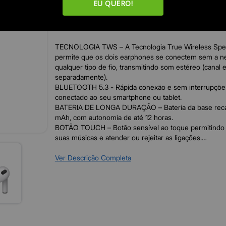
EU QUERO!
Seu design compacto permite curtit suas músicas favor
Ideal para quem busca rápida conexão e som de quali
TECNOLOGIA TWS – A Tecnologia True Wireless Spe
permite que os dois earphones se conectem sem a n
qualquer tipo de fio, transmitindo som estéreo (canal e
separadamente).
BLUETOOTH 5.3 - Rápida conexão e sem interrupçõ
conectado ao seu smartphone ou tablet.
BATERIA DE LONGA DURAÇÃO – Bateria da base reca
mAh, com autonomia de até 12 horas.
BOTÃO TOUCH – Botão sensível ao toque permitindo 
suas músicas e atender ou rejeitar as ligações.
Imagens meramente ilustrativas.
Ver Descrição Completa
CONTÉUDO
1 Par de fones TWS PH414 Pulse Buds Touch
1 Base carregadora
1 Cabo para recerga Tipo C
1 Guia rápido