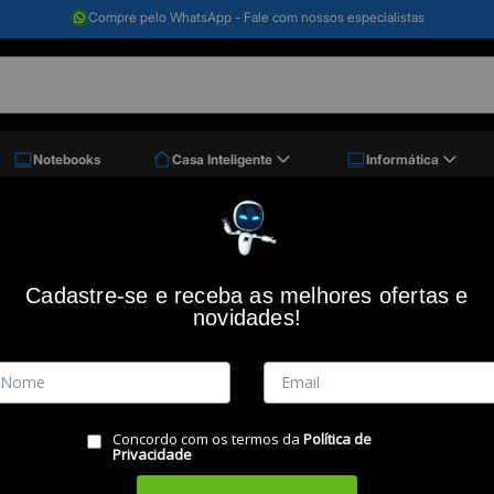
Compre pelo WhatsApp - Fale com nossos especialistas
Notebooks
Casa Inteligente
Informática
 Bluetooth Tws Pulse Buds Touch, Branco, Ph414, Pulse
Fone Bluetooth TWS Pulse Buds Touch,
Cadastre-se e receba as melhores ofertas e
novidades!
Código: 46915
PULSE
(0)
Vendido e Entregue por:
Miranda
Concordo com os termos da
Política de
RESUMO DO PRODUTO
Privacidade
Leve a Música com você!