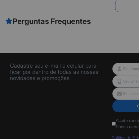
E
Perguntas Frequentes
Cadastre seu e-mail e celular para
ficar por dentro de todas as nossas
novidades e promoções.
Aceito rece
Posso canc
Política de Pr