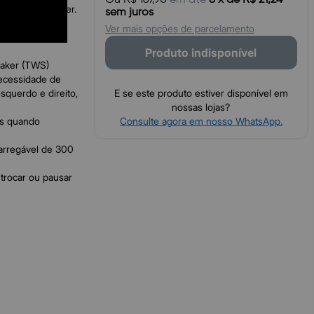
itas onde quiser.
sem juros
Ver mais opções de parcelamento
dade.
Produto indisponível
aker (TWS)
ecessidade de
squerdo e direito,
E se este produto estiver disponível em
nossas lojas?
es quando
Consulte agora em nosso WhatsApp.
rregável de 300
trocar ou pausar