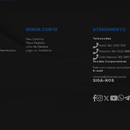
MINHA CONTA
ATENDIMENTO
Televendas
Meu Carrinho
Meus Pedidos
Natal: (84) 2010-1010
Lista de Desejos
 Reembolsos
Login ou Cadastrar
Mossoró: (84) 3422-888
João Pessoa: (83) 3690
Vendas Corporativas
Fale com nossos consultor
E-mail
miranda@miranda.com.br
SIGA-NOS