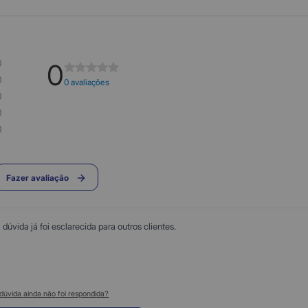
0
0
0
0 avaliações
0
0
0
Fazer avaliação
úvida já foi esclarecida para outros clientes.
dúvida ainda não foi respondida?