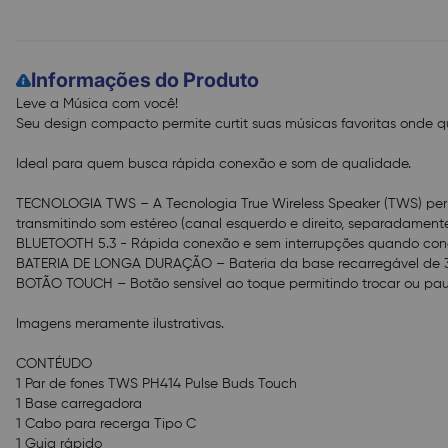
Informações do Produto
Leve a Música com você!
Seu design compacto permite curtit suas músicas favoritas onde qu
Ideal para quem busca rápida conexão e som de qualidade.
TECNOLOGIA TWS – A Tecnologia True Wireless Speaker (TWS) perm
transmitindo som estéreo (canal esquerdo e direito, separadamente
BLUETOOTH 5.3 - Rápida conexão e sem interrupções quando cone
BATERIA DE LONGA DURAÇÃO – Bateria da base recarregável de 3
BOTÃO TOUCH – Botão sensível ao toque permitindo trocar ou pausa
Imagens meramente ilustrativas.
CONTÉUDO
1 Par de fones TWS PH414 Pulse Buds Touch
1 Base carregadora
1 Cabo para recerga Tipo C
1 Guia rápido