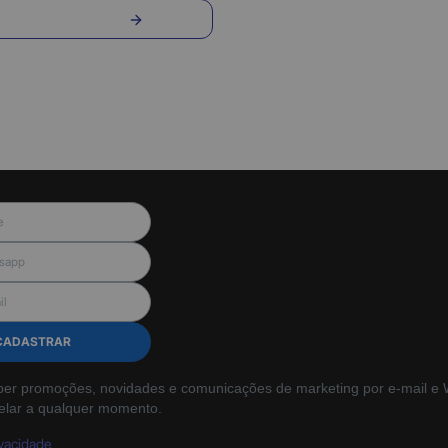
nvie sua pergunta
CADASTRAR
ber promoções, novidades e comunicações de marketing por e-mail e W
elar a qualquer momento.
ivacidade