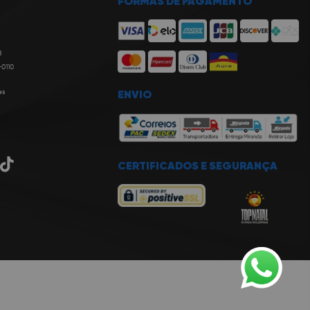
FORMAS DE PAGAMENTO
8
-0110
es
ENVIO
CERTIFICADOS E SEGURANÇA