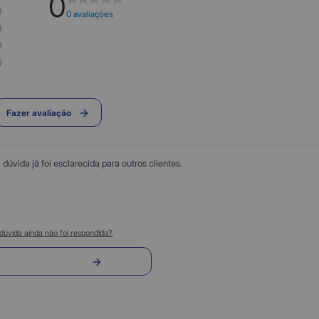
0
0
0 avaliações
0
0
0
Fazer avaliação
úvida já foi esclarecida para outros clientes.
dúvida ainda não foi respondida?
nvie sua pergunta