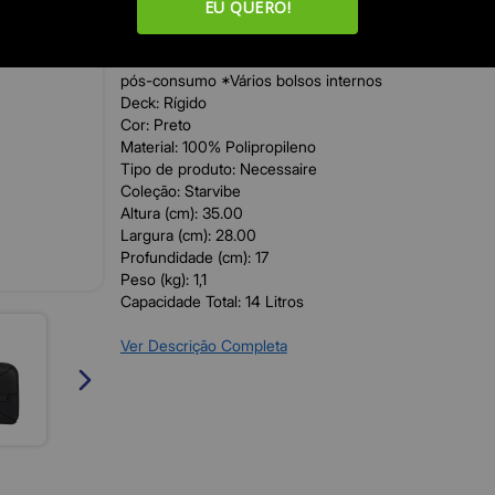
EU QUERO!
Exterior : *Alça Stackit™ *Alça removível e ajustável *
*Trava deslizante *Tecnologia SHIELD PRO
Interior: Confeccionada com 100% de garrafas plástica
pós-consumo *Vários bolsos internos
Deck: Rígido
Cor: Preto
Material: 100% Polipropileno
Tipo de produto: Necessaire
Coleção: Starvibe
Altura (cm): 35.00
Largura (cm): 28.00
Profundidade (cm): 17
Peso (kg): 1,1
Capacidade Total: 14 Litros
Ver Descrição Completa