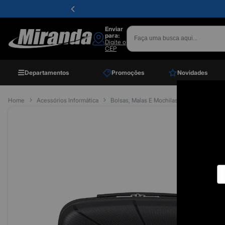
Enviar
para:
Digite o
CEP
Departamentos
Promoções
Novidades
Home
Acessórios Informática
Bolsas, Malas E Mochilas
Malas De Vi