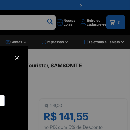
Nossas
Entre ou
0
Lojas
cadastre-se
Games
Impressão
Telefonia e Tablets
o, American Tourister, SAMSONITE
R$ 199,00
R$ 141,55
no PIX com 5% de Desconto