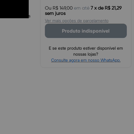
Alça superior
Ou R$ 149,00
em até
7 x de R$ 21,29
sem juros
s PET recicladas
Ver mais opções de parcelamento
Produto indisponível
E se este produto estiver disponível em
nossas lojas?
Consulte agora em nosso WhatsApp.