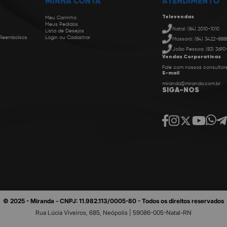
MINHA CONTA
ATENDIMENTO
Televendas
Meu Carrinho
Meus Pedidos
Natal: (84) 2010-1010
Lista de Desejos
 Reembolsos
Login ou Cadastrar
Mossoró: (84) 3422-888
João Pessoa: (83) 3690
Vendas Corporativas
Fale com nossos consultor
E-mail
miranda@miranda.com.br
SIGA-NOS
© 2025 - Miranda - CNPJ: 11.982.113/0005-80 - Todos os direitos reservados
Rua Lúcia Viveiros, 685, Neópolis | 59086-005-Natal-RN