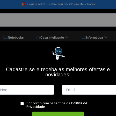
Clique e retire - Retire seu pedido em até 2 horas
Notebooks
Casa Inteligente
Informática
agem
Frasqueira Beauty Case Starvibe, Preto, American Tourister, Samsonite
Frasqueira Beauty Case Starvibe, Pret
Cadastre-se e receba as melhores ofertas e
novidades!
Código: 50215
SAMSONITE
(0)
Vendido e Entregue por:
Miranda
Concordo com os termos da
Política de
RESUMO DO PRODUTO
Privacidade
Carateristicas