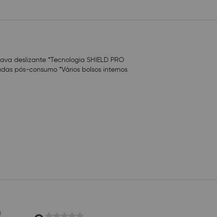
 *Trava deslizante *Tecnologia SHIELD PRO
adas pós-consumo *Vários bolsos internos
0