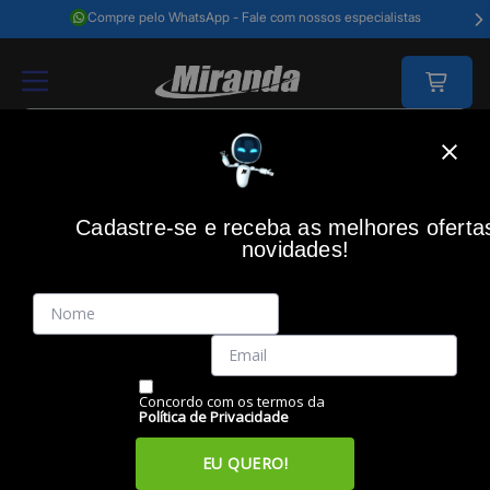
Compre pelo WhatsApp - Fale com nossos especialistas
Home
Acessórios Informática
Bolsas, Malas E Mochilas
Malas De Vi
Cadastre-se e receba as melhores oferta
SAMSONITE
(0)
novidades!
Mala de Viagem American Tourister Cosmopolis, Preta,
Tamanho G, SAMSONITE
Código: 49901
Vendido e Entregue por:
Miranda
Concordo com os termos da
Política de Privacidade
EU QUERO!