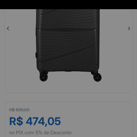
R$ 599,00
R$ 474,05
no PIX com 5% de Desconto