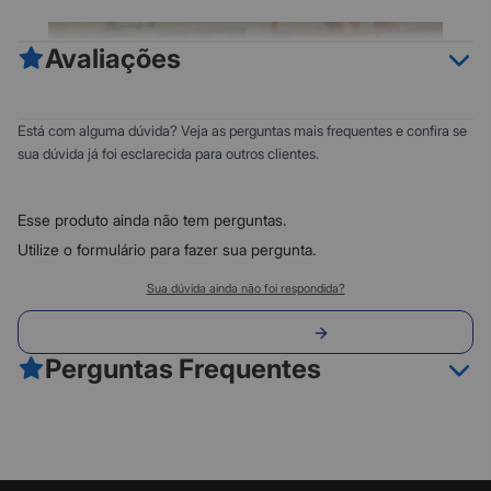
Avaliações
0
5
Está com alguma dúvida? Veja as perguntas mais frequentes e confira se
0
4
sua dúvida já foi esclarecida para outros clientes.
0
3
0
2
Esse produto ainda não tem perguntas.
0
1
Utilize o formulário para fazer sua pergunta.
Classificação do produto:
Sua dúvida ainda não foi respondida?
0
Envie sua pergunta
0 avaliações
Perguntas Frequentes
Fazer avaliação