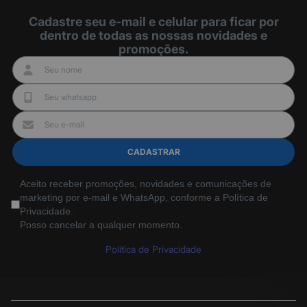
Cadastre seu e-mail e celular para ficar por
dentro de todas as nossas novidades e
promoções.
Tenha uma visão em 360
Veja uma versão em
graus desse produto
tamanho real desse
produto no seu espaço
CADASTRAR
Aceito receber promoções, novidades e comunicações de
marketing por e-mail e WhatsApp, conforme a Política de
Privacidade.
Posso cancelar a qualquer momento.
Política de Privacidade
Toque para posicionar no seu
espaço