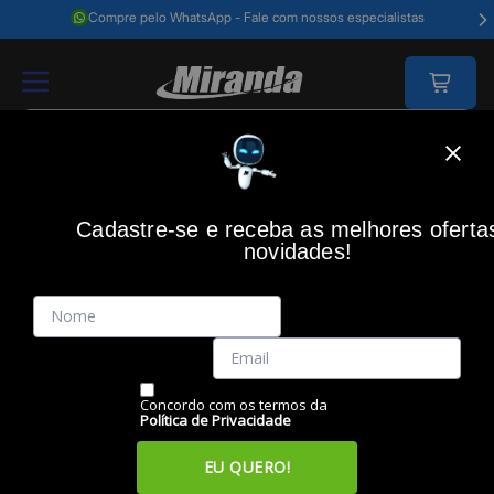
Compre pelo WhatsApp - Fale com nossos especialistas
Home
Acessórios Informática
Acessórios
Mouses
Mouse Sem Fio
Cadastre-se e receba as melhores oferta
novidades!
(0)
Mouse sem Fio Bluetooth M240 Grafite, 910-007113,
LOGITECH
Código: 47605
Vendido e Entregue por:
Miranda
Concordo com os termos da
Política de Privacidade
EU QUERO!