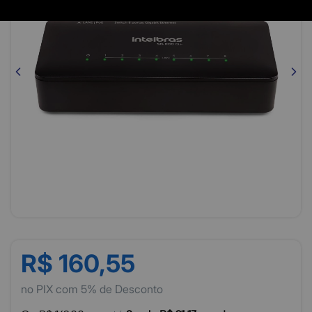
R$ 160,55
no PIX com 5% de Desconto