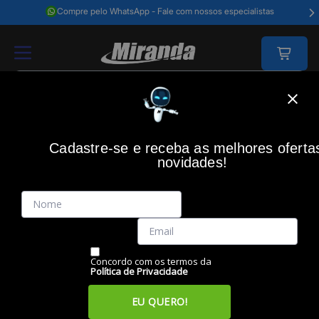
Compre pelo WhatsApp - Fale com nossos especialistas
Home
Redes E Energia
Redes
Switchs
Switch 8 Portas Gigabit 
Cadastre-se e receba as melhores oferta
novidades!
(0)
Switch 8 Portas Gigabit SG 800 Q+ 4760079, INTELBRAS
Código: 46699
Vendido e Entregue por:
Miranda
Concordo com os termos da
Política de Privacidade
EU QUERO!