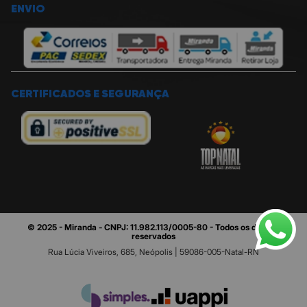
ENVIO
CERTIFICADOS E SEGURANÇA
© 2025 - Miranda - CNPJ: 11.982.113/0005-80 - Todos os direitos
reservados
Rua Lúcia Viveiros, 685, Neópolis | 59086-005-Natal-RN