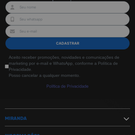
01 pente ajustável (16 comprimentos)
01 Óleo lubrificante
01 Carregador
01 Base carregadora
Manual de Instruções
Manual de Assistência Técnica.
CADASTRAR
Aceito receber promoções, novidades e comunicações de
marketing por e-mail e WhatsApp, conforme a Política de
Privacidade.
Posso cancelar a qualquer momento.
Política de Privacidade
MIRANDA
Sobre a Miranda
Política de Segurança