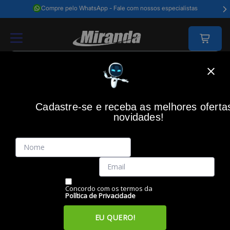
Compre pelo WhatsApp - Fale com nossos especialistas
Home
Saúde E Beleza
Cuidado Dos Pelos
Aparador Mondial Bg-03 B
Cadastre-se e receba as melhores oferta
MONDIAL
(0)
novidades!
Aparador mondial bg-03 bivolt super groom 10, MONDIAL
Código: 47588
Vendido e Entregue por:
Miranda
Concordo com os termos da
Política de Privacidade
EU QUERO!