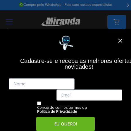
Compre pelo WhatsApp - Fale com nossos especialistas
Home
Video E Câmeras
Câmeras
Acessórios Cameras
Bateria C
Cadastre-se e receba as melhores oferta
CANON
(0)
novidades!
Bateria Canon LP-E17 para SL3, R100 e outros modelos
Código: 48205
Vendido e Entregue por:
Miranda
Concordo com os termos da
Política de Privacidade
EU QUERO!