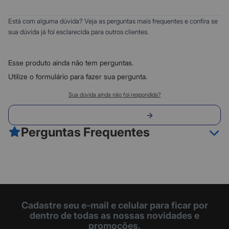
Compatibilidade:
EOS SL3, EOS SL2, EOS R50, R100, EOS R8, EOS R10, EOS RP, EOS
0
5
Está com alguma dúvida? Veja as perguntas mais frequentes e confira se
T6i, EOS T6s, EOS T8i, EOS M3, EOS M6 MK I
0
4
sua dúvida já foi esclarecida para outros clientes.
0
3
Especificações:
0
Modelo: LP-E17
2
Esse produto ainda não tem perguntas.
Amperagem: 1040 mAh
0
1
Tipo: Bateria de íons de lítio recarregável
Utilize o formulário para fazer sua pergunta.
Recarregável: Sim
Classificação do produto:
Tensão: 7.2 V CC
Sua dúvida ainda não foi respondida?
0
Duração da Bateria: Aproximadamente 370 fotos
Envie sua pergunta
Cor: Preta
0 avaliações
Perguntas Frequentes
Fazer avaliação
Cadastre seu e-mail e celular para ficar por
dentro de todas as nossas novidades e
promoções.