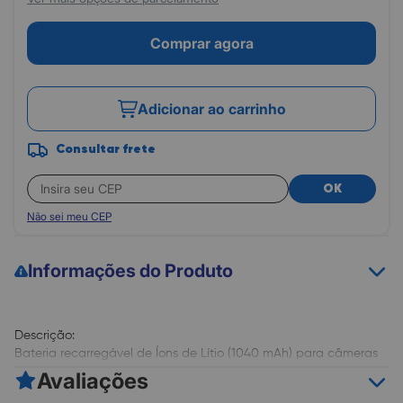
Comprar agora
Adicionar ao carrinho
Consultar frete
OK
Não sei meu CEP
Informações do Produto
Descrição:
Bateria recarregável de Íons de Lítio (1040 mAh) para câmeras
Canon EOS compatíveis.
Avaliações