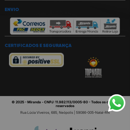
ENVIO
CERTIFICADOS E SEGURANÇA
© 2025 - Miranda - CNPJ: 11.982.113/0005-80 - Todos os direitos
reservados
Rua Lúcia Viveiros, 685, Neópolis | 59086-005-Natal-RN