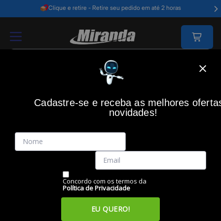
Clique e retire - Retire seu pedido em até 2 horas
Home
Acessórios Informática
Acessórios
Cabos Usb
Cabo Usb Li
Cadastre-se e receba as melhores oferta
novidades!
(0)
Cabo usb lightning 1.5 metros, Cinza, Nylon, EUAL15NB,
INTELBRAS
Código: 43172
Vendido e Entregue por:
Miranda
Concordo com os termos da
Política de Privacidade
EU QUERO!