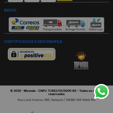
ENVIO
CERTIFICADOS E SEGURANÇA
© 2025 - Miranda - CNPJ: 11.982.113/0005-80 - Todos os direitos
reservados
Rua Lúcia Viveiros, 685, Neópolis | 59086-005-Natal-RN