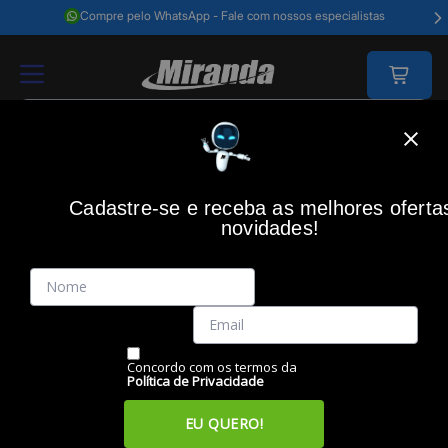
Compre pelo WhatsApp - Fale com nossos especialistas
Home
Material De Escritório
Cadeiras Para Escritório
Cadeira Escritó
Cadastre-se e receba as melhores oferta
novidades!
(0)
Cadeira Escritório Office Matarazzo, 60000087, MAXPRINT
Código: 46573
Vendido e Entregue por:
Miranda
Concordo com os termos da
Política de Privacidade
EU QUERO!