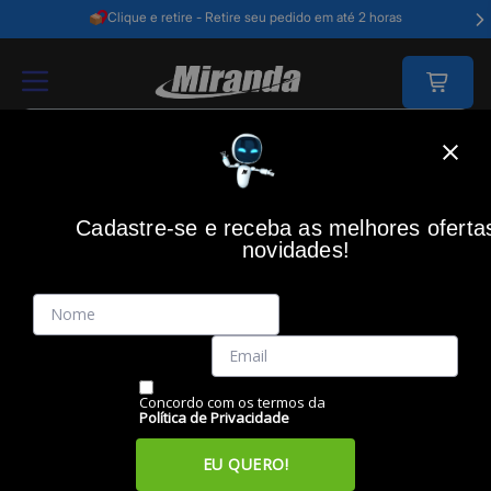
Clique e retire - Retire seu pedido em até 2 horas
Home
Games
Acessorios Gamer
Cadeira Gamer
Cadeira Gamer 
Cadastre-se e receba as melhores oferta
MAXPRINT/DAZZ
(0)
novidades!
Cadeira Gamer Primex V2 Preto/Azul, 62000155,
MAXPRINT/DAZZ
Código: 46546
Vendido e Entregue por:
Miranda
Concordo com os termos da
Política de Privacidade
EU QUERO!